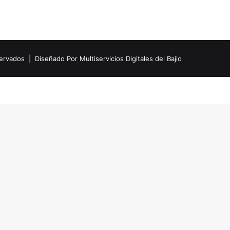
eservados |
Diseñado Por Multiservicios Digitales del Bajio