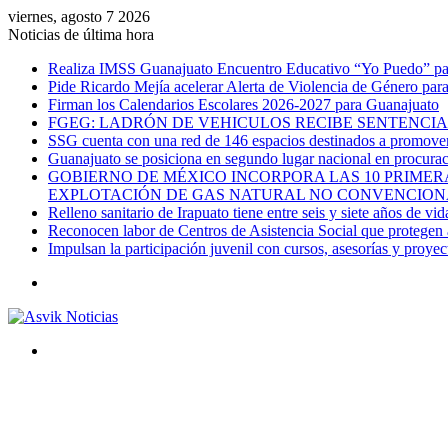
viernes, agosto 7 2026
Noticias de última hora
Realiza IMSS Guanajuato Encuentro Educativo “Yo Puedo” para
Pide Ricardo Mejía acelerar Alerta de Violencia de Género par
Firman los Calendarios Escolares 2026-2027 para Guanajuato
FGEG: LADRÓN DE VEHICULOS RECIBE SENTENCIA 
SSG cuenta con una red de 146 espacios destinados a promover 
Guanajuato se posiciona en segundo lugar nacional en procurac
GOBIERNO DE MÉXICO INCORPORA LAS 10 PRIMERA
EXPLOTACIÓN DE GAS NATURAL NO CONVENCION
Relleno sanitario de Irapuato tiene entre seis y siete años de vid
Reconocen labor de Centros de Asistencia Social que protegen a
Impulsan la participación juvenil con cursos, asesorías y proye
Menú
Buscar
por