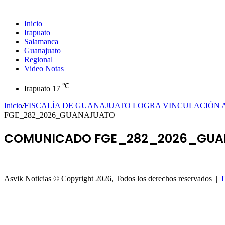
Inicio
Irapuato
Salamanca
Guanajuato
Regional
Video Notas
℃
Irapuato
17
Inicio
/
FISCALÍA DE GUANAJUATO LOGRA VINCULACIÓN A
FGE_282_2026_GUANAJUATO
COMUNICADO FGE_282_2026_GUA
Asvik Noticias © Copyright 2026, Todos los derechos reservados |
D
Botón
volver
arriba