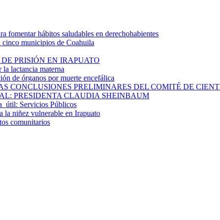
 fomentar hábitos saludables en derechohabientes
a cinco municipios de Coahuila
DE PRISIÓN EN IRAPUATO
la lactancia materna
ión de órganos por muerte encefálica
S CONCLUSIONES PRELIMINARES DEL COMITÉ DE CIENTÍF
AL: PRESIDENTA CLAUDIA SHEINBAUM
a útil: Servicios Públicos
 la niñez vulnerable en Irapuato
ctos comunitarios