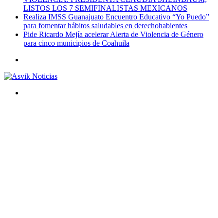
LISTOS LOS 7 SEMIFINALISTAS MEXICANOS
Realiza IMSS Guanajuato Encuentro Educativo “Yo Puedo”
para fomentar hábitos saludables en derechohabientes
Pide Ricardo Mejía acelerar Alerta de Violencia de Género
para cinco municipios de Coahuila
Menú
Buscar
por