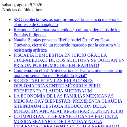
sábado, agosto 8 2026
Noticias de última hora
SSG recolecta frascos para promover la lactancia materna en
el noreste de Guanajuato
Reconoce Gobernadora identidad, cultura y derechos de los
Pueblos Indígenas
Natalia Barajas presenta “Reflejos del Éxito” en Casa
Cuévano, cierre de un recorrido marcado por la censura y la
resistencia artística
FISCALÍA DEMUESTRA EN JUICIO ORAL LA
CULPABILIDAD DE DOS SUJETOS Y SE QUEDAN EN
PRISIÓN POR HOMICIDIO EN IRAPUATO
Conmemoran el 74º Aniversario del Teatro Universitario con
una representación del “Retablillo jovial”
SE RESTABLECEN LAS RELACIONES
DIPLOMÁTICAS ENTRE MÉXICO Y PERÚ:
PRESIDENTA CLAUDIA SHEINBAUM
LA ECONOMÍA DE LAS FAMILIAS MEXICANAS
MEJORA; HAY BIENESTAR: PRESIDENTA CLAUDIA
SHEINBAUM DESTACA REDUCCIÓN DE LA
INFLACIÓN ANUAL AL REGISTRAR 3.12% EN JULIO
LO IMPORTANTE DE MÉXICO CANTA ES QUE LA
MÚSICA SEA PARTE DE LA VIDA Y NO LA
VIOLENCIA: PRESIDENTA CLAUDIA SHEINBAUM;