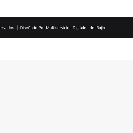
eservados |
Diseñado Por Multiservicios Digitales del Bajio