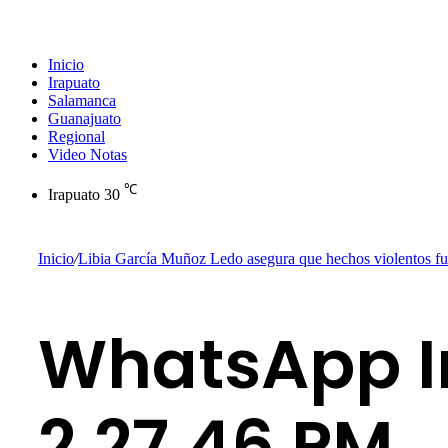
Inicio
Irapuato
Salamanca
Guanajuato
Regional
Video Notas
℃
Irapuato
30
Inicio
/
Libia García Muñoz Ledo asegura que hechos violentos fuer
WhatsApp I
2.27.46 PM