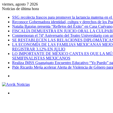
viernes, agosto 7 2026
Noticias de última hora
SSG recolecta frascos para promover la lactancia materna en el
Reconoce Gobernadora identidad, cultura y derechos de los Pu
Natalia Barajas presenta “Reflejos del Éxito” en Casa Cuévano, c
FISCALÍA DEMUESTRA EN JUICIO ORAL LA CULPAB
Conmemoran el 74º Aniversario del Teatro Universitario con una
SE RESTABLECEN LAS RELACIONES DIPLOMÁTICAS
LA ECONOMÍA DE LAS FAMILIAS MEXICANAS MEJO
REGISTRAR 3.12% EN JULIO
LO IMPORTANTE DE MÉXICO CANTA ES QUE LA MÚSI
SEMIFINALISTAS MEXICANOS
Realiza IMSS Guanajuato Encuentro Educativo “Yo Puedo” para
Pide Ricardo Mejía acelerar Alerta de Violencia de Género par
Menú
Buscar
por