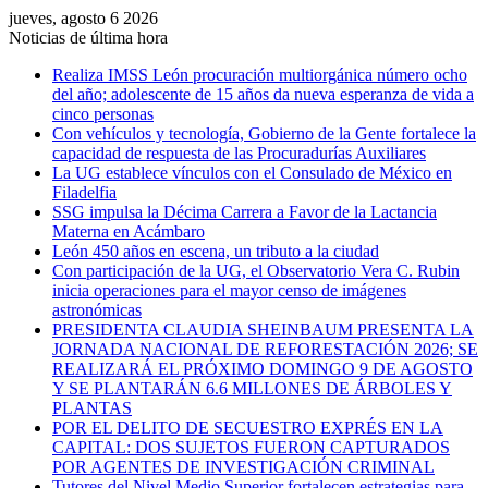
jueves, agosto 6 2026
Noticias de última hora
Realiza IMSS León procuración multiorgánica número ocho
del año; adolescente de 15 años da nueva esperanza de vida a
cinco personas
Con vehículos y tecnología, Gobierno de la Gente fortalece la
capacidad de respuesta de las Procuradurías Auxiliares
La UG establece vínculos con el Consulado de México en
Filadelfia
SSG impulsa la Décima Carrera a Favor de la Lactancia
Materna en Acámbaro
León 450 años en escena, un tributo a la ciudad
Con participación de la UG, el Observatorio Vera C. Rubin
inicia operaciones para el mayor censo de imágenes
astronómicas
PRESIDENTA CLAUDIA SHEINBAUM PRESENTA LA
JORNADA NACIONAL DE REFORESTACIÓN 2026; SE
REALIZARÁ EL PRÓXIMO DOMINGO 9 DE AGOSTO
Y SE PLANTARÁN 6.6 MILLONES DE ÁRBOLES Y
PLANTAS
POR EL DELITO DE SECUESTRO EXPRÉS EN LA
CAPITAL: DOS SUJETOS FUERON CAPTURADOS
POR AGENTES DE INVESTIGACIÓN CRIMINAL
Tutores del Nivel Medio Superior fortalecen estrategias para