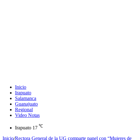
Inicio
Irapuato
Salamanca
Guanajuato
Regional
Video Notas
℃
Irapuato
17
Inicio
/
Rectora General de la UG comparte panel con “Mujeres de