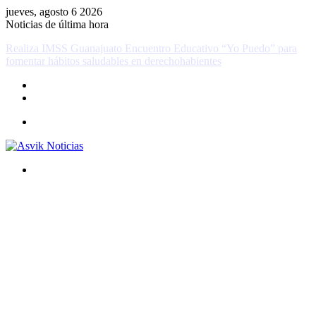
jueves, agosto 6 2026
Noticias de última hora
Realiza IMSS Guanajuato Encuentro Educativo “Yo Puedo” para
fomentar hábitos saludables en derechohabientes
Menú
Buscar
por