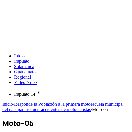
Inicio
Irapuato
Salamanca
Guanajuato
Regional
Video Notas
℃
Irapuato
14
Inicio
/
Responde la Población a la primera motoescuela municipal
del país para reducir accidentes de motociclistas
/
Moto-05
Moto-05