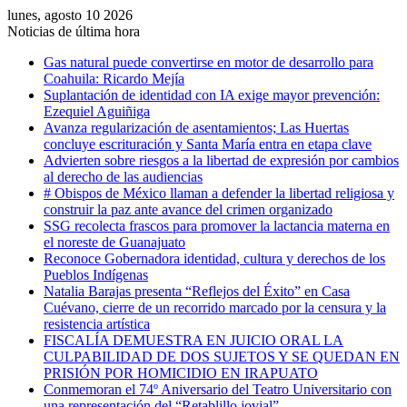
lunes, agosto 10 2026
Noticias de última hora
Gas natural puede convertirse en motor de desarrollo para
Coahuila: Ricardo Mejía
Suplantación de identidad con IA exige mayor prevención:
Ezequiel Aguiñiga
Avanza regularización de asentamientos; Las Huertas
concluye escrituración y Santa María entra en etapa clave
Advierten sobre riesgos a la libertad de expresión por cambios
al derecho de las audiencias
# Obispos de México llaman a defender la libertad religiosa y
construir la paz ante avance del crimen organizado
SSG recolecta frascos para promover la lactancia materna en
el noreste de Guanajuato
Reconoce Gobernadora identidad, cultura y derechos de los
Pueblos Indígenas
Natalia Barajas presenta “Reflejos del Éxito” en Casa
Cuévano, cierre de un recorrido marcado por la censura y la
resistencia artística
FISCALÍA DEMUESTRA EN JUICIO ORAL LA
CULPABILIDAD DE DOS SUJETOS Y SE QUEDAN EN
PRISIÓN POR HOMICIDIO EN IRAPUATO
Conmemoran el 74º Aniversario del Teatro Universitario con
una representación del “Retablillo jovial”