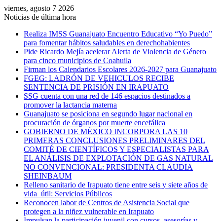
viernes, agosto 7 2026
Noticias de última hora
Realiza IMSS Guanajuato Encuentro Educativo “Yo Puedo”
para fomentar hábitos saludables en derechohabientes
Pide Ricardo Mejía acelerar Alerta de Violencia de Género
para cinco municipios de Coahuila
Firman los Calendarios Escolares 2026-2027 para Guanajuato
FGEG: LADRÓN DE VEHICULOS RECIBE
SENTENCIA DE PRISIÓN EN IRAPUATO
SSG cuenta con una red de 146 espacios destinados a
promover la lactancia materna
Guanajuato se posiciona en segundo lugar nacional en
procuración de órganos por muerte encefálica
GOBIERNO DE MÉXICO INCORPORA LAS 10
PRIMERAS CONCLUSIONES PRELIMINARES DEL
COMITÉ DE CIENTÍFICOS Y ESPECIALISTAS PARA
EL ANÁLISIS DE EXPLOTACIÓN DE GAS NATURAL
NO CONVENCIONAL: PRESIDENTA CLAUDIA
SHEINBAUM
Relleno sanitario de Irapuato tiene entre seis y siete años de
vida útil: Servicios Públicos
Reconocen labor de Centros de Asistencia Social que
protegen a la niñez vulnerable en Irapuato
Impulsan la participación juvenil con cursos, asesorías y