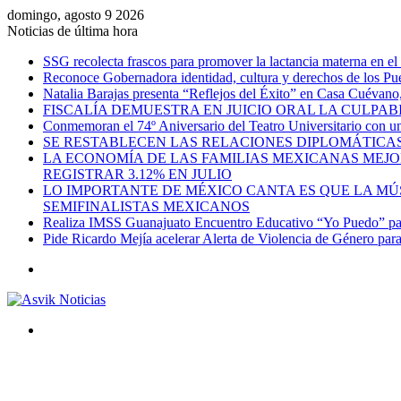
domingo, agosto 9 2026
Noticias de última hora
SSG recolecta frascos para promover la lactancia materna en el
Reconoce Gobernadora identidad, cultura y derechos de los Pu
Natalia Barajas presenta “Reflejos del Éxito” en Casa Cuévano, c
FISCALÍA DEMUESTRA EN JUICIO ORAL LA CULPAB
Conmemoran el 74º Aniversario del Teatro Universitario con una
SE RESTABLECEN LAS RELACIONES DIPLOMÁTICAS
LA ECONOMÍA DE LAS FAMILIAS MEXICANAS MEJO
REGISTRAR 3.12% EN JULIO
LO IMPORTANTE DE MÉXICO CANTA ES QUE LA MÚSI
SEMIFINALISTAS MEXICANOS
Realiza IMSS Guanajuato Encuentro Educativo “Yo Puedo” para
Pide Ricardo Mejía acelerar Alerta de Violencia de Género par
Menú
Buscar
por