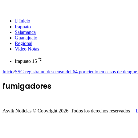
Inicio
Irapuato
Salamanca
Guanajuato
Regional
Video Notas
℃
Irapuato
15
Inicio
/
SSG registra un descenso del 64 por ciento en casos de dengue,
fumigadores
Asvik Noticias © Copyright 2026, Todos los derechos reservados |
D
Botón
volver
arriba