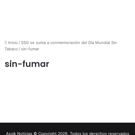
Inicio
/
SSG se suma a conmemoración del Día Mundial Sin
Tabaco
/
sin-fumar
sin-fumar
Asvik Noticias © Copyright 2026, Todos los derechos reservados