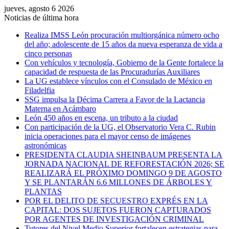
jueves, agosto 6 2026
Noticias de última hora
Realiza IMSS León procuración multiorgánica número ocho
del año; adolescente de 15 años da nueva esperanza de vida a
cinco personas
Con vehículos y tecnología, Gobierno de la Gente fortalece la
capacidad de respuesta de las Procuradurías Auxiliares
La UG establece vínculos con el Consulado de México en
Filadelfia
SSG impulsa la Décima Carrera a Favor de la Lactancia
Materna en Acámbaro
León 450 años en escena, un tributo a la ciudad
Con participación de la UG, el Observatorio Vera C. Rubin
inicia operaciones para el mayor censo de imágenes
astronómicas
PRESIDENTA CLAUDIA SHEINBAUM PRESENTA LA
JORNADA NACIONAL DE REFORESTACIÓN 2026; SE
REALIZARÁ EL PRÓXIMO DOMINGO 9 DE AGOSTO
Y SE PLANTARÁN 6.6 MILLONES DE ÁRBOLES Y
PLANTAS
POR EL DELITO DE SECUESTRO EXPRÉS EN LA
CAPITAL: DOS SUJETOS FUERON CAPTURADOS
POR AGENTES DE INVESTIGACIÓN CRIMINAL
Tutores del Nivel Medio Superior fortalecen estrategias para