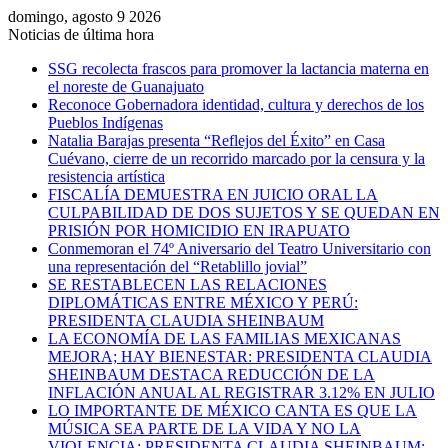
domingo, agosto 9 2026
Noticias de última hora
SSG recolecta frascos para promover la lactancia materna en
el noreste de Guanajuato
Reconoce Gobernadora identidad, cultura y derechos de los
Pueblos Indígenas
Natalia Barajas presenta “Reflejos del Éxito” en Casa
Cuévano, cierre de un recorrido marcado por la censura y la
resistencia artística
FISCALÍA DEMUESTRA EN JUICIO ORAL LA
CULPABILIDAD DE DOS SUJETOS Y SE QUEDAN EN
PRISIÓN POR HOMICIDIO EN IRAPUATO
Conmemoran el 74º Aniversario del Teatro Universitario con
una representación del “Retablillo jovial”
SE RESTABLECEN LAS RELACIONES
DIPLOMÁTICAS ENTRE MÉXICO Y PERÚ:
PRESIDENTA CLAUDIA SHEINBAUM
LA ECONOMÍA DE LAS FAMILIAS MEXICANAS
MEJORA; HAY BIENESTAR: PRESIDENTA CLAUDIA
SHEINBAUM DESTACA REDUCCIÓN DE LA
INFLACIÓN ANUAL AL REGISTRAR 3.12% EN JULIO
LO IMPORTANTE DE MÉXICO CANTA ES QUE LA
MÚSICA SEA PARTE DE LA VIDA Y NO LA
VIOLENCIA: PRESIDENTA CLAUDIA SHEINBAUM;