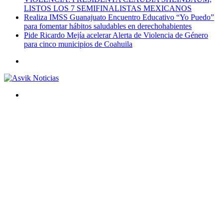
LISTOS LOS 7 SEMIFINALISTAS MEXICANOS
Realiza IMSS Guanajuato Encuentro Educativo “Yo Puedo”
para fomentar hábitos saludables en derechohabientes
Pide Ricardo Mejía acelerar Alerta de Violencia de Género
para cinco municipios de Coahuila
Menú
Buscar
por