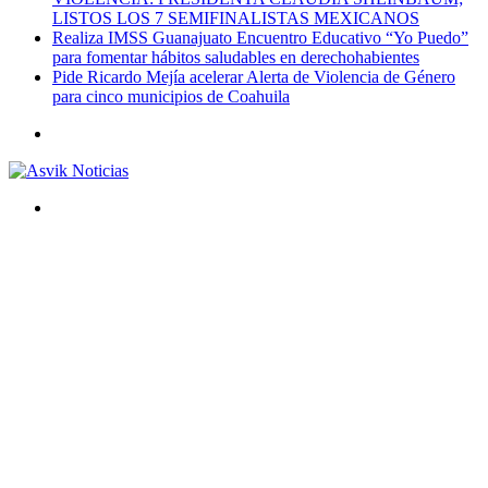
LISTOS LOS 7 SEMIFINALISTAS MEXICANOS
Realiza IMSS Guanajuato Encuentro Educativo “Yo Puedo”
para fomentar hábitos saludables en derechohabientes
Pide Ricardo Mejía acelerar Alerta de Violencia de Género
para cinco municipios de Coahuila
Menú
Buscar
por