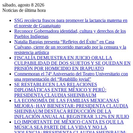
sábado, agosto 8 2026
Noticias de última hora
SSG recolecta frascos para promover la lactancia materna en
el noreste de Guanajuato
Reconoce Gobernadora identidad, cultura y derechos de los
Pueblos Indígenas
Natalia Barajas presenta “Reflejos del Éxito” en Casa
Cuévano, cierre de un recorrido marcado por la censura y la
resistencia artística
FISCALÍA DEMUESTRA EN JUICIO ORAL LA
CULPABILIDAD DE DOS SUJETOS Y SE QUEDAN EN
PRISIÓN POR HOMICIDIO EN IRAPUATO
Conmemoran el 74º Aniversario del Teatro Universitario con
una representación del “Retablillo jovial”
SE RESTABLECEN LAS RELACIONES
DIPLOMÁTICAS ENTRE MÉXICO Y PERÚ:
PRESIDENTA CLAUDIA SHEINBAUM
LA ECONOMÍA DE LAS FAMILIAS MEXICANAS
MEJORA; HAY BIENESTAR: PRESIDENTA CLAUDIA
SHEINBAUM DESTACA REDUCCIÓN DE LA
INFLACIÓN ANUAL AL REGISTRAR 3.12% EN JULIO
LO IMPORTANTE DE MÉXICO CANTA ES QUE LA
MÚSICA SEA PARTE DE LA VIDA Y NO LA
VIOLENCIA: PRESIDENTA CLAUDIA SHEINBAUM;