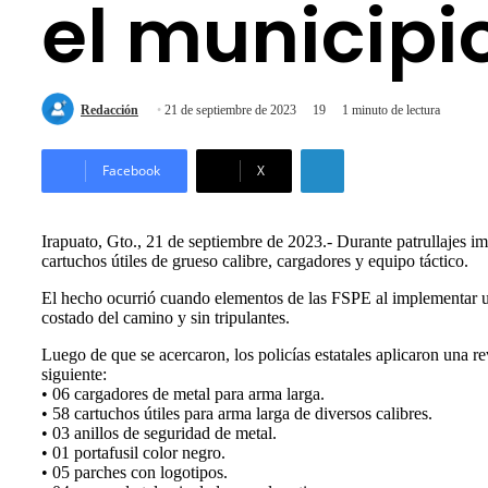
el municipi
Redacción
21 de septiembre de 2023
19
1 minuto de lectura
LinkedIn
Facebook
X
Irapuato, Gto., 21 de septiembre de 2023.- Durante patrullajes i
cartuchos útiles de grueso calibre, cargadores y equipo táctico.
El hecho ocurrió cuando elementos de las FSPE al implementar un 
costado del camino y sin tripulantes.
Luego de que se acercaron, los policías estatales aplicaron una re
siguiente:
• 06 cargadores de metal para arma larga.
• 58 cartuchos útiles para arma larga de diversos calibres.
• 03 anillos de seguridad de metal.
• 01 portafusil color negro.
• 05 parches con logotipos.