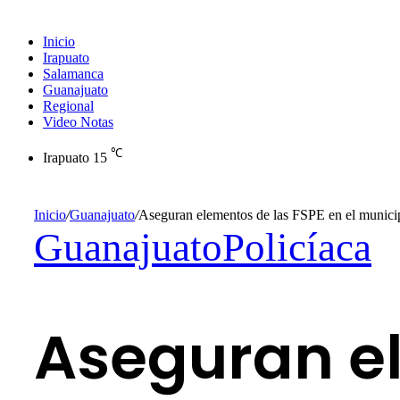
Inicio
Irapuato
Salamanca
Guanajuato
Regional
Video Notas
℃
Irapuato
15
Inicio
/
Guanajuato
/
Aseguran elementos de las FSPE en el municip
Guanajuato
Policíaca
Aseguran el