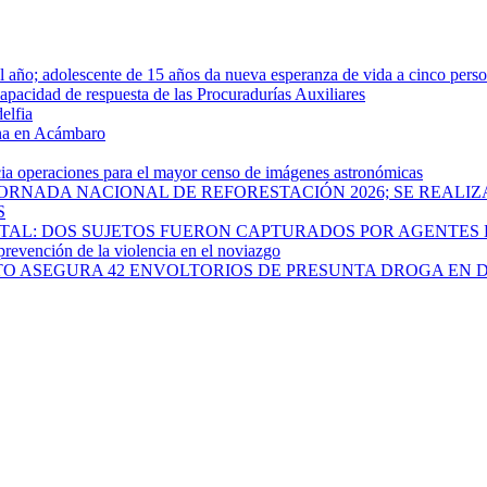
año; adolescente de 15 años da nueva esperanza de vida a cinco pers
apacidad de respuesta de las Procuradurías Auxiliares
elfia
rna en Acámbaro
cia operaciones para el mayor censo de imágenes astronómicas
ORNADA NACIONAL DE REFORESTACIÓN 2026; SE REALIZ
S
PITAL: DOS SUJETOS FUERON CAPTURADOS POR AGENTES
 prevención de la violencia en el noviazgo
ATO ASEGURA 42 ENVOLTORIOS DE PRESUNTA DROGA EN 