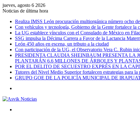
jueves, agosto 6 2026
Noticias de última hora
Realiza IMSS León procuración multiorgánica número ocho del 
Con vehículos y tecnología, Gobierno de la Gente fortalece la c
La UG establece vínculos con el Consulado de México en Filad
SSG impulsa la Décima Carrera a Favor de la Lactancia Mate
León 450 años en escena, un tributo a la ciudad
Con participación de la UG, el Observatorio Vera C. Rubin ini
PRESIDENTA CLAUDIA SHEINBAUM PRESENTA LA J
PLANTARÁN 6.6 MILLONES DE ÁRBOLES Y PLANTA
POR EL DELITO DE SECUESTRO EXPRÉS EN LA CA
Tutores del Nivel Medio Superior fortalecen estrategias para la
GRUPO GOE DE LA POLICÍA MUNICIPAL DE IRAPU
Menú
Buscar
por