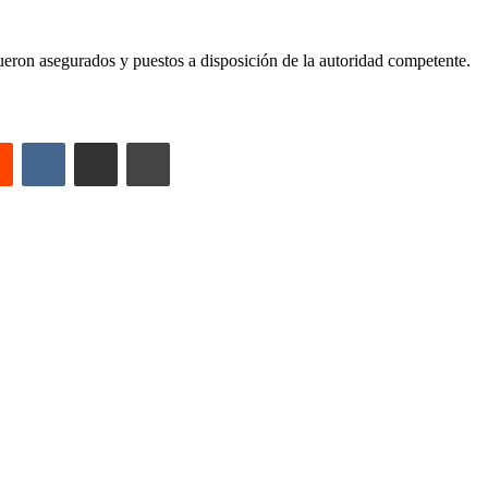
, fueron asegurados y puestos a disposición de la autoridad competente.
est
Reddit
VKontakte
Compartir por correo electrónico
Imprimir