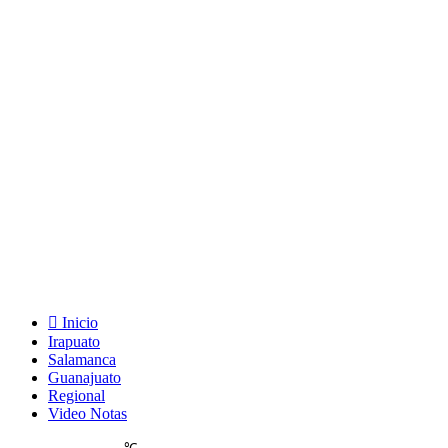
Inicio
Irapuato
Salamanca
Guanajuato
Regional
Video Notas