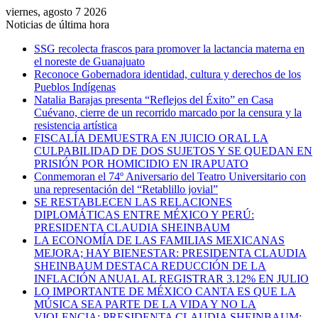
viernes, agosto 7 2026
Noticias de última hora
SSG recolecta frascos para promover la lactancia materna en
el noreste de Guanajuato
Reconoce Gobernadora identidad, cultura y derechos de los
Pueblos Indígenas
Natalia Barajas presenta “Reflejos del Éxito” en Casa
Cuévano, cierre de un recorrido marcado por la censura y la
resistencia artística
FISCALÍA DEMUESTRA EN JUICIO ORAL LA
CULPABILIDAD DE DOS SUJETOS Y SE QUEDAN EN
PRISIÓN POR HOMICIDIO EN IRAPUATO
Conmemoran el 74º Aniversario del Teatro Universitario con
una representación del “Retablillo jovial”
SE RESTABLECEN LAS RELACIONES
DIPLOMÁTICAS ENTRE MÉXICO Y PERÚ:
PRESIDENTA CLAUDIA SHEINBAUM
LA ECONOMÍA DE LAS FAMILIAS MEXICANAS
MEJORA; HAY BIENESTAR: PRESIDENTA CLAUDIA
SHEINBAUM DESTACA REDUCCIÓN DE LA
INFLACIÓN ANUAL AL REGISTRAR 3.12% EN JULIO
LO IMPORTANTE DE MÉXICO CANTA ES QUE LA
MÚSICA SEA PARTE DE LA VIDA Y NO LA
VIOLENCIA: PRESIDENTA CLAUDIA SHEINBAUM;