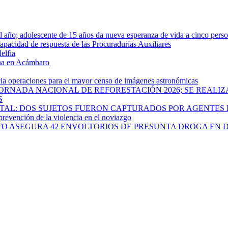
año; adolescente de 15 años da nueva esperanza de vida a cinco pers
apacidad de respuesta de las Procuradurías Auxiliares
elfia
rna en Acámbaro
cia operaciones para el mayor censo de imágenes astronómicas
ORNADA NACIONAL DE REFORESTACIÓN 2026; SE REALIZ
S
PITAL: DOS SUJETOS FUERON CAPTURADOS POR AGENTES
 prevención de la violencia en el noviazgo
ATO ASEGURA 42 ENVOLTORIOS DE PRESUNTA DROGA EN 