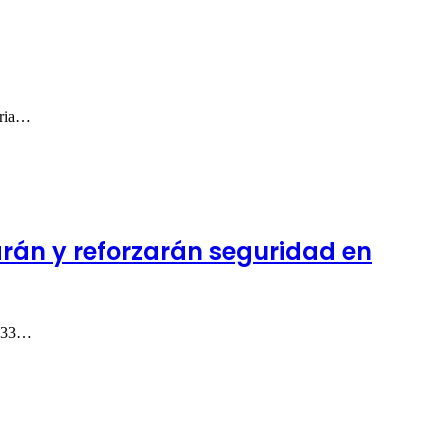
aria…
arán y reforzarán seguridad en
s 33…