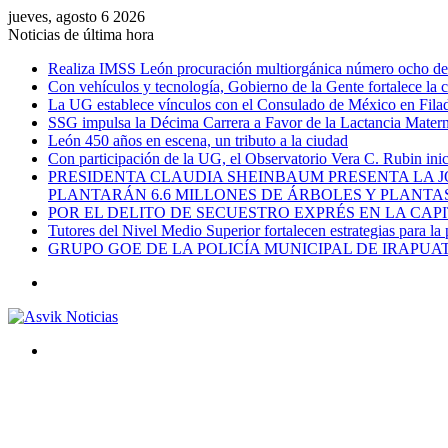
jueves, agosto 6 2026
Noticias de última hora
Realiza IMSS León procuración multiorgánica número ocho del 
Con vehículos y tecnología, Gobierno de la Gente fortalece la c
La UG establece vínculos con el Consulado de México en Filad
SSG impulsa la Décima Carrera a Favor de la Lactancia Mate
León 450 años en escena, un tributo a la ciudad
Con participación de la UG, el Observatorio Vera C. Rubin ini
PRESIDENTA CLAUDIA SHEINBAUM PRESENTA LA J
PLANTARÁN 6.6 MILLONES DE ÁRBOLES Y PLANTA
POR EL DELITO DE SECUESTRO EXPRÉS EN LA CA
Tutores del Nivel Medio Superior fortalecen estrategias para la
GRUPO GOE DE LA POLICÍA MUNICIPAL DE IRAPU
Menú
Buscar
por