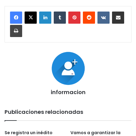
LinkedIn
Tumblr
Pinterest
Reddit
VKontakte
Compartir por corr
Imprimir
informacion
Publicaciones relacionadas
Se registra un inédito
Vamos a garantizar la