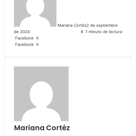
Mariana Cortéz
2 de septiembre
de 2024
8
1 minuto de lectura
LinkedIn
Facebook
X
LinkedIn
Tumblr
Pinterest
Reddit
VKontakte
Compartir
Imprimir
Facebook
X
por
correo
electrónico
Mariana Cortéz