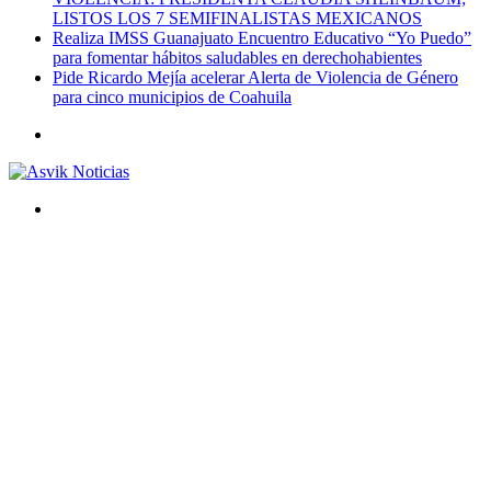
LISTOS LOS 7 SEMIFINALISTAS MEXICANOS
Realiza IMSS Guanajuato Encuentro Educativo “Yo Puedo”
para fomentar hábitos saludables en derechohabientes
Pide Ricardo Mejía acelerar Alerta de Violencia de Género
para cinco municipios de Coahuila
Menú
Buscar
por