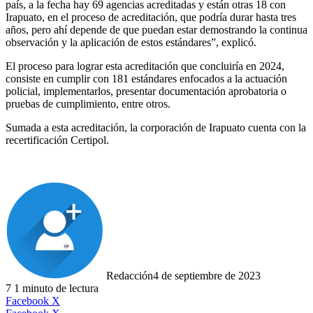
país, a la fecha hay 69 agencias acreditadas y están otras 18 con
Irapuato, en el proceso de acreditación, que podría durar hasta tres
años, pero ahí depende de que puedan estar demostrando la continua
observación y la aplicación de estos estándares”, explicó.
El proceso para lograr esta acreditación que concluiría en 2024,
consiste en cumplir con 181 estándares enfocados a la actuación
policial, implementarlos, presentar documentación aprobatoria o
pruebas de cumplimiento, entre otros.
Sumada a esta acreditación, la corporación de Irapuato cuenta con la
recertificación Certipol.
Redacción
4 de septiembre de 2023
7
1 minuto de lectura
LinkedIn
Facebook
X
LinkedIn
Tumblr
Pinterest
Reddit
VKontakte
Compartir
Imprimir