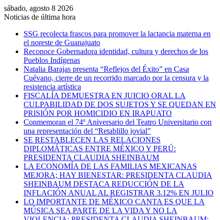
sábado, agosto 8 2026
Noticias de última hora
SSG recolecta frascos para promover la lactancia materna en
el noreste de Guanajuato
Reconoce Gobernadora identidad, cultura y derechos de los
Pueblos Indígenas
Natalia Barajas presenta “Reflejos del Éxito” en Casa
Cuévano, cierre de un recorrido marcado por la censura y la
resistencia artística
FISCALÍA DEMUESTRA EN JUICIO ORAL LA
CULPABILIDAD DE DOS SUJETOS Y SE QUEDAN EN
PRISIÓN POR HOMICIDIO EN IRAPUATO
Conmemoran el 74º Aniversario del Teatro Universitario con
una representación del “Retablillo jovial”
SE RESTABLECEN LAS RELACIONES
DIPLOMÁTICAS ENTRE MÉXICO Y PERÚ:
PRESIDENTA CLAUDIA SHEINBAUM
LA ECONOMÍA DE LAS FAMILIAS MEXICANAS
MEJORA; HAY BIENESTAR: PRESIDENTA CLAUDIA
SHEINBAUM DESTACA REDUCCIÓN DE LA
INFLACIÓN ANUAL AL REGISTRAR 3.12% EN JULIO
LO IMPORTANTE DE MÉXICO CANTA ES QUE LA
MÚSICA SEA PARTE DE LA VIDA Y NO LA
VIOLENCIA: PRESIDENTA CLAUDIA SHEINBAUM;