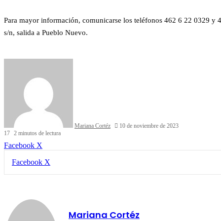
Para mayor información, comunicarse los teléfonos 462 6 22 0329 y 46
s/n, salida a Pueblo Nuevo.
Mariana Cortéz
10 de noviembre de 2023
17
2 minutos de lectura
LinkedIn
Facebook
X
LinkedIn
Tumblr
Pinterest
Reddit
VKontakte
Compartir
Imprimir
Facebook
X
por
correo
electrónico
Mariana Cortéz