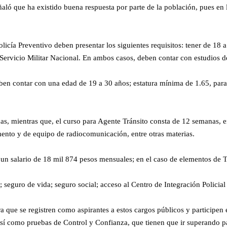
ló que ha existido buena respuesta por parte de la población, pues en 
licía Preventivo deben presentar los siguientes requisitos: tener de 18
l Servicio Militar Nacional. En ambos casos, deben contar con estudios d
eben contar con una edad de 19 a 30 años; estatura mínima de 1.65, pa
nas, mientras que, el curso para Agente Tránsito consta de 12 semanas,
nto y de equipo de radiocomunicación, entre otras materias.
 un salario de 18 mil 874 pesos mensuales; en el caso de elementos de T
seguro de vida; seguro social; acceso al Centro de Integración Policial 
ra que se registren como aspirantes a estos cargos públicos y participen 
sí como pruebas de Control y Confianza, que tienen que ir superando pa