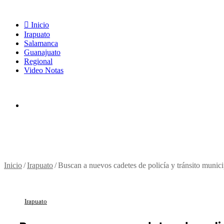
Inicio
Irapuato
Salamanca
Guanajuato
Regional
Video Notas
Inicio
/
Irapuato
/
Buscan a nuevos cadetes de policía y tránsito munici
Irapuato