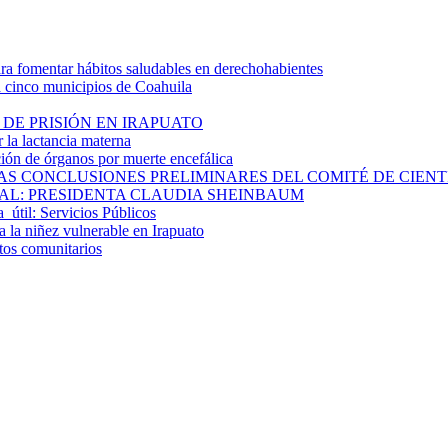
 fomentar hábitos saludables en derechohabientes
a cinco municipios de Coahuila
DE PRISIÓN EN IRAPUATO
la lactancia materna
ión de órganos por muerte encefálica
S CONCLUSIONES PRELIMINARES DEL COMITÉ DE CIENTÍF
AL: PRESIDENTA CLAUDIA SHEINBAUM
a útil: Servicios Públicos
 la niñez vulnerable en Irapuato
ctos comunitarios