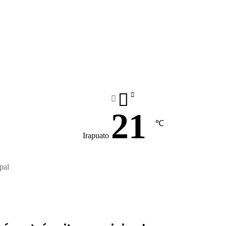
21
℃
Irapuato
pal