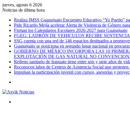
jueves, agosto 6 2026
Noticias de última hora
Realiza IMSS Guanajuato Encuentro Educativo “Yo Puedo” para
Pide Ricardo Mejía acelerar Alerta de Violencia de Género par
Firman los Calendarios Escolares 2026-2027 para Guanajuato
FGEG: LADRÓN DE VEHICULOS RECIBE SENTENCIA 
SSG cuenta con una red de 146 espacios destinados a promover 
Guanajuato se posiciona en segundo lugar nacional en procurac
GOBIERNO DE MÉXICO INCORPORA LAS 10 PRIMERA
EXPLOTACIÓN DE GAS NATURAL NO CONVENCION
Relleno sanitario de Irapuato tiene entre seis y siete años de vid
Reconocen labor de Centros de Asistencia Social que protegen a
Impulsan la participación juvenil con cursos, asesorías y proye
Menú
Buscar
por