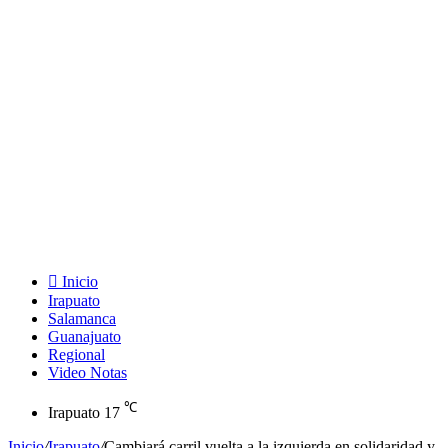
Inicio
Irapuato
Salamanca
Guanajuato
Regional
Video Notas
℃
Irapuato
17
Inicio
/
Irapuato
/
Cambiará carril vuelta a la izquierda en solidaridad y