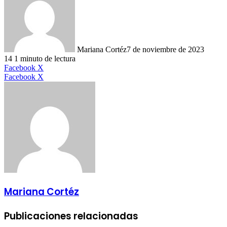
Mariana Cortéz
7 de noviembre de 2023
14
1 minuto de lectura
LinkedIn
Facebook
X
LinkedIn
Tumblr
Pinterest
Reddit
VKontakte
Compartir
Imprimir
Facebook
X
por
correo
electrónico
Mariana Cortéz
Publicaciones relacionadas