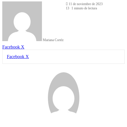
11 de noviembre de 2023
13
1 minuto de lectura
Mariana Cortéz
LinkedIn
Facebook
X
LinkedIn
Tumblr
Pinterest
Reddit
VKontakte
Compartir
Imprimir
Facebook
X
por
correo
electrónico