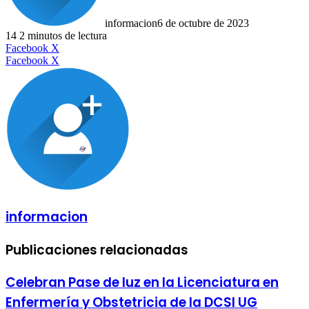
informacion
6 de octubre de 2023
14
2 minutos de lectura
LinkedIn
Facebook
X
LinkedIn
Tumblr
Pinterest
Reddit
VKontakte
Compartir
Imprimir
Facebook
X
por
correo
electrónico
informacion
Publicaciones relacionadas
Celebran Pase de luz en la Licenciatura en
Enfermería y Obstetricia de la DCSI UG