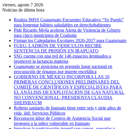
viernes, agosto 7 2026
Noticias de última hora
Realiza IMSS Guanajuato Encuentro Educativo “Yo Puedo”
para fomentar hábitos saludables en derechohabientes
Pide Ricardo Mejía acelerar Alerta de Violencia de Género
para cinco municipios de Coahuila
Firman los Calendarios Escolares 2026-2027 para Guanajuato
FGEG: LADRÓN DE VEHICULOS RECIBE
SENTENCIA DE PRISIÓN EN IRAPUATO
SSG cuenta con una red de 146 espacios destinados a
promover la lactancia materna
Guanajuato se posiciona en segundo lugar nacional en
procuración de órganos por muerte encefálica
GOBIERNO DE MÉXICO INCORPORA LAS 10
PRIMERAS CONCLUSIONES PRELIMINARES DEL
COMITÉ DE CIENTÍFICOS Y ESPECIALISTAS PARA
EL ANÁLISIS DE EXPLOTACIÓN DE GAS NATURAL
NO CONVENCIONAL: PRESIDENTA CLAUDIA
SHEINBAUM
Relleno sanitario de Irapuato tiene entre seis y siete años de
vida útil: Servicios Públicos
Reconocen labor de Centros de Asistencia Social que
protegen a la niñez vulnerable en Irapuato
Impulsan la participación juvenil con cursos, asesorías y