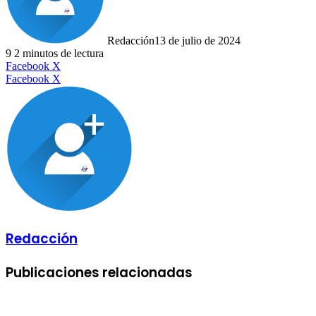
Redacción
13 de julio de 2024
9
2 minutos de lectura
LinkedIn
Facebook
X
LinkedIn
Tumblr
Pinterest
Reddit
VKontakte
Compartir
Imprimir
Facebook
X
por
correo
electrónico
Redacción
Publicaciones relacionadas