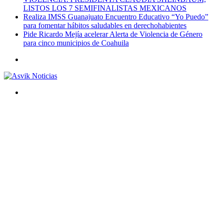
LISTOS LOS 7 SEMIFINALISTAS MEXICANOS
Realiza IMSS Guanajuato Encuentro Educativo “Yo Puedo”
para fomentar hábitos saludables en derechohabientes
Pide Ricardo Mejía acelerar Alerta de Violencia de Género
para cinco municipios de Coahuila
Menú
Buscar
por