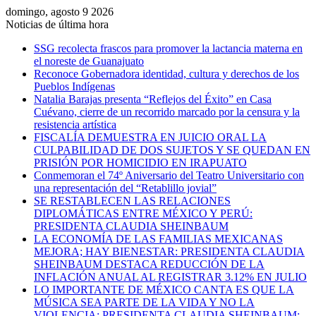
domingo, agosto 9 2026
Noticias de última hora
SSG recolecta frascos para promover la lactancia materna en
el noreste de Guanajuato
Reconoce Gobernadora identidad, cultura y derechos de los
Pueblos Indígenas
Natalia Barajas presenta “Reflejos del Éxito” en Casa
Cuévano, cierre de un recorrido marcado por la censura y la
resistencia artística
FISCALÍA DEMUESTRA EN JUICIO ORAL LA
CULPABILIDAD DE DOS SUJETOS Y SE QUEDAN EN
PRISIÓN POR HOMICIDIO EN IRAPUATO
Conmemoran el 74º Aniversario del Teatro Universitario con
una representación del “Retablillo jovial”
SE RESTABLECEN LAS RELACIONES
DIPLOMÁTICAS ENTRE MÉXICO Y PERÚ:
PRESIDENTA CLAUDIA SHEINBAUM
LA ECONOMÍA DE LAS FAMILIAS MEXICANAS
MEJORA; HAY BIENESTAR: PRESIDENTA CLAUDIA
SHEINBAUM DESTACA REDUCCIÓN DE LA
INFLACIÓN ANUAL AL REGISTRAR 3.12% EN JULIO
LO IMPORTANTE DE MÉXICO CANTA ES QUE LA
MÚSICA SEA PARTE DE LA VIDA Y NO LA
VIOLENCIA: PRESIDENTA CLAUDIA SHEINBAUM;