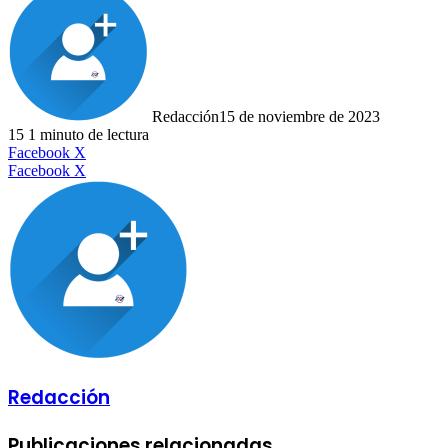
Redacción
15 de noviembre de 2023
15
1 minuto de lectura
LinkedIn
Facebook
X
LinkedIn
Tumblr
Pinterest
Reddit
VKontakte
Compartir
Imprimir
Facebook
X
por
correo
electrónico
Redacción
Publicaciones relacionadas