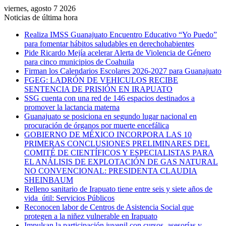
viernes, agosto 7 2026
Noticias de última hora
Realiza IMSS Guanajuato Encuentro Educativo “Yo Puedo”
para fomentar hábitos saludables en derechohabientes
Pide Ricardo Mejía acelerar Alerta de Violencia de Género
para cinco municipios de Coahuila
Firman los Calendarios Escolares 2026-2027 para Guanajuato
FGEG: LADRÓN DE VEHICULOS RECIBE
SENTENCIA DE PRISIÓN EN IRAPUATO
SSG cuenta con una red de 146 espacios destinados a
promover la lactancia materna
Guanajuato se posiciona en segundo lugar nacional en
procuración de órganos por muerte encefálica
GOBIERNO DE MÉXICO INCORPORA LAS 10
PRIMERAS CONCLUSIONES PRELIMINARES DEL
COMITÉ DE CIENTÍFICOS Y ESPECIALISTAS PARA
EL ANÁLISIS DE EXPLOTACIÓN DE GAS NATURAL
NO CONVENCIONAL: PRESIDENTA CLAUDIA
SHEINBAUM
Relleno sanitario de Irapuato tiene entre seis y siete años de
vida útil: Servicios Públicos
Reconocen labor de Centros de Asistencia Social que
protegen a la niñez vulnerable en Irapuato
Impulsan la participación juvenil con cursos, asesorías y