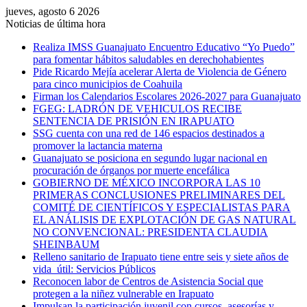
jueves, agosto 6 2026
Noticias de última hora
Realiza IMSS Guanajuato Encuentro Educativo “Yo Puedo”
para fomentar hábitos saludables en derechohabientes
Pide Ricardo Mejía acelerar Alerta de Violencia de Género
para cinco municipios de Coahuila
Firman los Calendarios Escolares 2026-2027 para Guanajuato
FGEG: LADRÓN DE VEHICULOS RECIBE
SENTENCIA DE PRISIÓN EN IRAPUATO
SSG cuenta con una red de 146 espacios destinados a
promover la lactancia materna
Guanajuato se posiciona en segundo lugar nacional en
procuración de órganos por muerte encefálica
GOBIERNO DE MÉXICO INCORPORA LAS 10
PRIMERAS CONCLUSIONES PRELIMINARES DEL
COMITÉ DE CIENTÍFICOS Y ESPECIALISTAS PARA
EL ANÁLISIS DE EXPLOTACIÓN DE GAS NATURAL
NO CONVENCIONAL: PRESIDENTA CLAUDIA
SHEINBAUM
Relleno sanitario de Irapuato tiene entre seis y siete años de
vida útil: Servicios Públicos
Reconocen labor de Centros de Asistencia Social que
protegen a la niñez vulnerable en Irapuato
Impulsan la participación juvenil con cursos, asesorías y