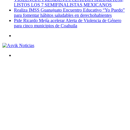
LISTOS LOS 7 SEMIFINALISTAS MEXICANOS
Realiza IMSS Guanajuato Encuentro Educativo “Yo Puedo”
para fomentar hábitos saludables en derechohabientes
Pide Ricardo Mejía acelerar Alerta de Violencia de Género
para cinco municipios de Coahuila
Menú
Buscar
por