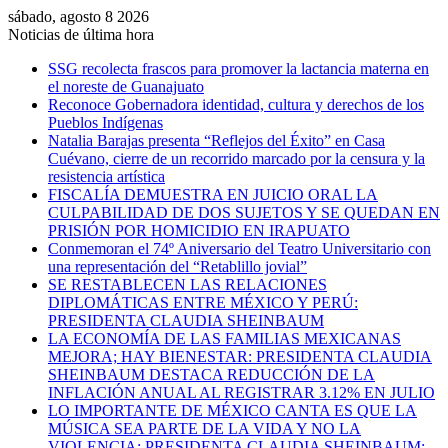
sábado, agosto 8 2026
Noticias de última hora
SSG recolecta frascos para promover la lactancia materna en
el noreste de Guanajuato
Reconoce Gobernadora identidad, cultura y derechos de los
Pueblos Indígenas
Natalia Barajas presenta “Reflejos del Éxito” en Casa
Cuévano, cierre de un recorrido marcado por la censura y la
resistencia artística
FISCALÍA DEMUESTRA EN JUICIO ORAL LA
CULPABILIDAD DE DOS SUJETOS Y SE QUEDAN EN
PRISIÓN POR HOMICIDIO EN IRAPUATO
Conmemoran el 74º Aniversario del Teatro Universitario con
una representación del “Retablillo jovial”
SE RESTABLECEN LAS RELACIONES
DIPLOMÁTICAS ENTRE MÉXICO Y PERÚ:
PRESIDENTA CLAUDIA SHEINBAUM
LA ECONOMÍA DE LAS FAMILIAS MEXICANAS
MEJORA; HAY BIENESTAR: PRESIDENTA CLAUDIA
SHEINBAUM DESTACA REDUCCIÓN DE LA
INFLACIÓN ANUAL AL REGISTRAR 3.12% EN JULIO
LO IMPORTANTE DE MÉXICO CANTA ES QUE LA
MÚSICA SEA PARTE DE LA VIDA Y NO LA
VIOLENCIA: PRESIDENTA CLAUDIA SHEINBAUM;