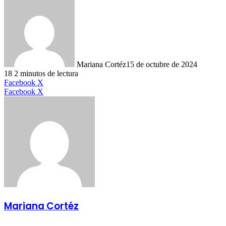
Mariana Cortéz
15 de octubre de 2024
18
2 minutos de lectura
LinkedIn
Facebook
X
LinkedIn
Tumblr
Pinterest
Reddit
VKontakte
Compartir
Imprimir
Facebook
X
por
correo
electrónico
Mariana Cortéz