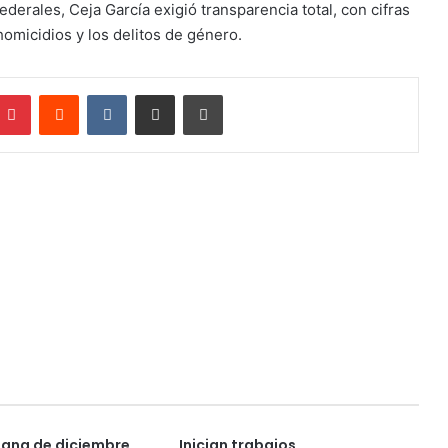
erales, Ceja García exigió transparencia total, con cifras
homicidios y los delitos de género.
mblr
Pinterest
Reddit
VKontakte
Compartir por correo electrónico
Imprimir
ana de diciembre
Inician trabajos