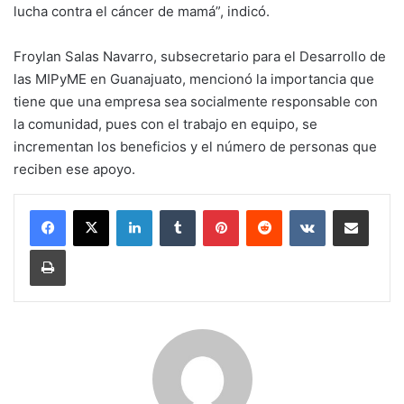
lucha contra el cáncer de mamá”, indicó.
Froylan Salas Navarro, subsecretario para el Desarrollo de
las MIPyME en Guanajuato, mencionó la importancia que
tiene que una empresa sea socialmente responsable con
la comunidad, pues con el trabajo en equipo, se
incrementan los beneficios y el número de personas que
reciben ese apoyo.
LinkedIn
Tumblr
Pinterest
Reddit
VKontakte
Compartir por corr
Imprimir