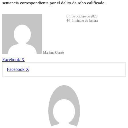
sentencia correspondiente por el delito de robo calificado.
1 de octubre de 2023
44
1 minuto de lectura
Mariana Cortéz
LinkedIn
Facebook
X
LinkedIn
Tumblr
Pinterest
Reddit
VKontakte
Compartir
Imprimir
Facebook
X
por
correo
electrónico