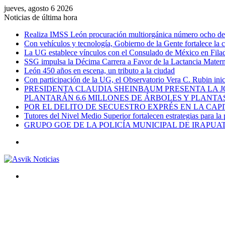
jueves, agosto 6 2026
Noticias de última hora
Realiza IMSS León procuración multiorgánica número ocho del 
Con vehículos y tecnología, Gobierno de la Gente fortalece la c
La UG establece vínculos con el Consulado de México en Filad
SSG impulsa la Décima Carrera a Favor de la Lactancia Mate
León 450 años en escena, un tributo a la ciudad
Con participación de la UG, el Observatorio Vera C. Rubin ini
PRESIDENTA CLAUDIA SHEINBAUM PRESENTA LA J
PLANTARÁN 6.6 MILLONES DE ÁRBOLES Y PLANTA
POR EL DELITO DE SECUESTRO EXPRÉS EN LA CA
Tutores del Nivel Medio Superior fortalecen estrategias para la
GRUPO GOE DE LA POLICÍA MUNICIPAL DE IRAPU
Menú
Buscar
por