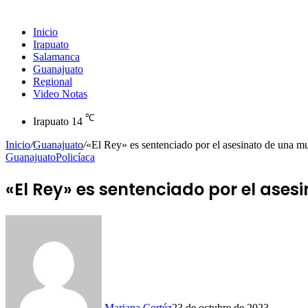
Inicio
Irapuato
Salamanca
Guanajuato
Regional
Video Notas
℃
Irapuato
14
Inicio
/
Guanajuato
/
«El Rey» es sentenciado por el asesinato de una mu
Guanajuato
Policíaca
«El Rey» es sentenciado por el ases
Mariana Cortéz
23 de octubre de 2023