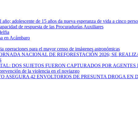
año; adolescente de 15 años da nueva esperanza de vida a cinco pers
apacidad de respuesta de las Procuradurías Auxiliares
elfia
rna en Acámbaro
cia operaciones para el mayor censo de imágenes astronómicas
ORNADA NACIONAL DE REFORESTACIÓN 2026; SE REALIZ
S
PITAL: DOS SUJETOS FUERON CAPTURADOS POR AGENTES
 prevención de la violencia en el noviazgo
ATO ASEGURA 42 ENVOLTORIOS DE PRESUNTA DROGA EN 