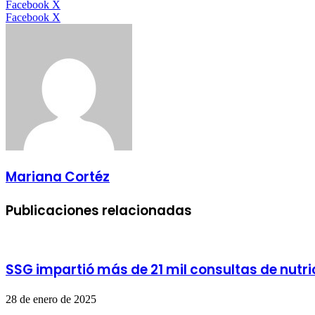
LinkedIn
Facebook
X
LinkedIn
Tumblr
Pinterest
Reddit
VKontakte
Compartir
Imprimir
Facebook
X
por
correo
electrónico
Mariana Cortéz
Publicaciones relacionadas
SSG impartió más de 21 mil consultas de nutri
28 de enero de 2025