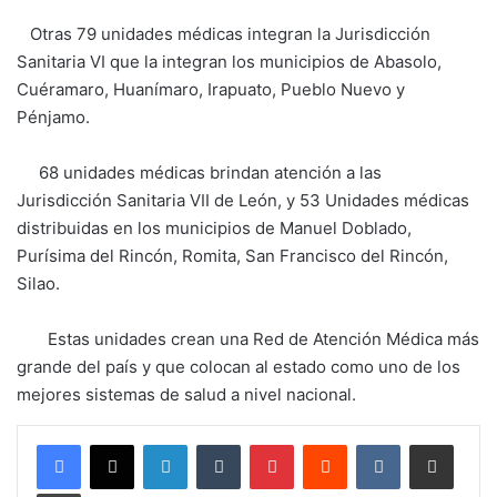
Otras 79 unidades médicas integran la Jurisdicción
Sanitaria VI que la integran los municipios de Abasolo,
Cuéramaro, Huanímaro, Irapuato, Pueblo Nuevo y
Pénjamo.
68 unidades médicas brindan atención a las
Jurisdicción Sanitaria VII de León, y 53 Unidades médicas
distribuidas en los municipios de Manuel Doblado,
Purísima del Rincón, Romita, San Francisco del Rincón,
Silao.
Estas unidades crean una Red de Atención Médica más
grande del país y que colocan al estado como uno de los
mejores sistemas de salud a nivel nacional.
LinkedIn
Tumblr
Pinterest
Reddit
VKontakte
Compartir por corr
Imprimir