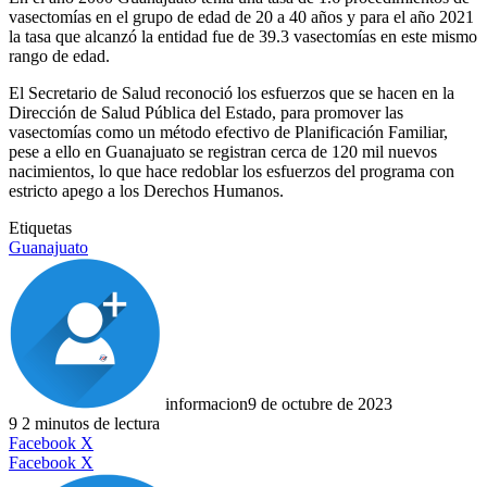
vasectomías en el grupo de edad de 20 a 40 años y para el año 2021
la tasa que alcanzó la entidad fue de 39.3 vasectomías en este mismo
rango de edad.
El Secretario de Salud reconoció los esfuerzos que se hacen en la
Dirección de Salud Pública del Estado, para promover las
vasectomías como un método efectivo de Planificación Familiar,
pese a ello en Guanajuato se registran cerca de 120 mil nuevos
nacimientos, lo que hace redoblar los esfuerzos del programa con
estricto apego a los Derechos Humanos.
Etiquetas
Guanajuato
informacion
9 de octubre de 2023
9
2 minutos de lectura
LinkedIn
Facebook
X
LinkedIn
Tumblr
Pinterest
Reddit
VKontakte
Compartir
Imprimir
Facebook
X
por