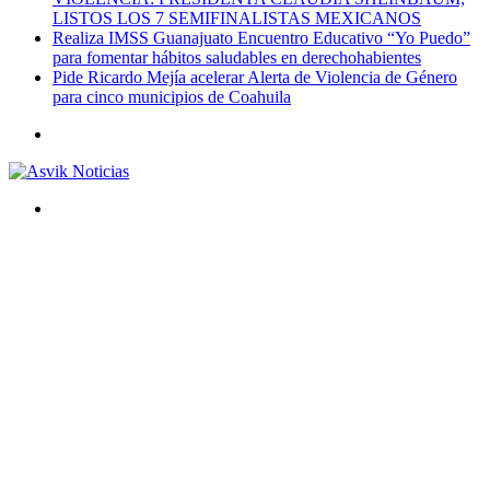
LISTOS LOS 7 SEMIFINALISTAS MEXICANOS
Realiza IMSS Guanajuato Encuentro Educativo “Yo Puedo”
para fomentar hábitos saludables en derechohabientes
Pide Ricardo Mejía acelerar Alerta de Violencia de Género
para cinco municipios de Coahuila
Menú
Buscar
por