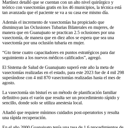
Martínez detalló que se cuentan con un alto nivel quirúrgico y
teórico con vasectomías gratis en los 46 municipios, la técnica está
tan avanzada que el paciente se va a su casa ese mismo día.
Además el incremento de vasectomías ha propiciado que
disminuyan las Oclusiones Tubarias Bilaterales en mujeres, de
manera que en Guanajuato se practican 2.5 oclusiones por una
vasectomía, de manera que en diez años se espera que sea una
vasectomía por una oclusión tubaria en mujer.
“Gto tiene cuatro capacitadores en puntos estratégicos para dar
seguimiento a los nuevos médicos calificados”, agregó.
El Sistema de Salud de Guanajuato superó este año la meta de
vasectomías realizadas en el estado, para este 2023 fue de 4 mil 298
superándose con 4 mil 870 vasectomías realizadas hasta el mes de
agosto.
La vasectomía sin bisturí es un método de planificación familiar
definitivo para el varón que resulta ser un procedimiento rápido y
sencillo, donde solo se utiliza anestesia local.
Añadió que requiere mínimos cuidados post-operatorios y resulta
una rápida recuperación.
En el año 2000 Guanajuato tenía una tasa de 1.6 procedimientos de