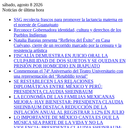
sábado, agosto 8 2026
Noticias de última hora
SSG recolecta frascos para promover la lactancia materna en
el noreste de Guanajuato
Reconoce Gobernadora identidad, cultura y derechos de los
Pueblos Indígenas
Natalia Barajas presenta “Reflejos del Éxito” en Casa
Cuévano, cierre de un recorrido marcado por la censura y la
resistencia artística
FISCALÍA DEMUESTRA EN JUICIO ORAL LA
CULPABILIDAD DE DOS SUJETOS Y SE QUEDAN EN
PRISIÓN POR HOMICIDIO EN IRAPUATO
Conmemoran el 74º Aniversario del Teatro Universitario con
una representación del “Retablillo jovial”
SE RESTABLECEN LAS RELACIONES
DIPLOMÁTICAS ENTRE MÉXICO Y PERÚ:
PRESIDENTA CLAUDIA SHEINBAUM
LA ECONOMÍA DE LAS FAMILIAS MEXICANAS
MEJORA; HAY BIENESTAR: PRESIDENTA CLAUDIA
SHEINBAUM DESTACA REDUCCIÓN DE LA
INFLACIÓN ANUAL AL REGISTRAR 3.12% EN JULIO
LO IMPORTANTE DE MÉXICO CANTA ES QUE LA
MÚSICA SEA PARTE DE LA VIDA Y NO LA
VIOLENCIA: PRESIDENTA CLAUDIA SHEINBAUM;