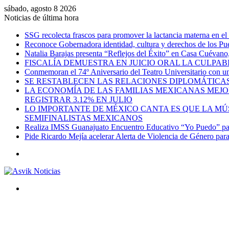
sábado, agosto 8 2026
Noticias de última hora
SSG recolecta frascos para promover la lactancia materna en el
Reconoce Gobernadora identidad, cultura y derechos de los Pu
Natalia Barajas presenta “Reflejos del Éxito” en Casa Cuévano, c
FISCALÍA DEMUESTRA EN JUICIO ORAL LA CULPAB
Conmemoran el 74º Aniversario del Teatro Universitario con una
SE RESTABLECEN LAS RELACIONES DIPLOMÁTICAS
LA ECONOMÍA DE LAS FAMILIAS MEXICANAS MEJO
REGISTRAR 3.12% EN JULIO
LO IMPORTANTE DE MÉXICO CANTA ES QUE LA MÚSI
SEMIFINALISTAS MEXICANOS
Realiza IMSS Guanajuato Encuentro Educativo “Yo Puedo” para
Pide Ricardo Mejía acelerar Alerta de Violencia de Género par
Menú
Buscar
por