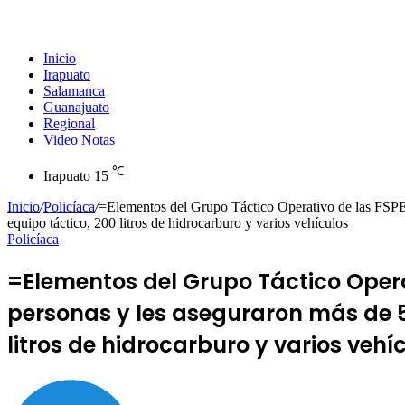
Inicio
Irapuato
Salamanca
Guanajuato
Regional
Video Notas
℃
Irapuato
15
Inicio
/
Policíaca
/
=Elementos del Grupo Táctico Operativo de las FSPE du
equipo táctico, 200 litros de hidrocarburo y varios vehículos
Policíaca
=Elementos del Grupo Táctico Operat
personas y les aseguraron más de 50
litros de hidrocarburo y varios vehí