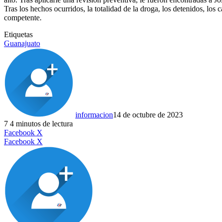
Tras los hechos ocurridos, la totalidad de la droga, los detenidos, los 
competente.
Etiquetas
Guanajuato
informacion
14 de octubre de 2023
7
4 minutos de lectura
LinkedIn
Facebook
X
LinkedIn
Tumblr
Pinterest
Reddit
VKontakte
Compartir
Imprimir
Facebook
X
por
correo
electrónico