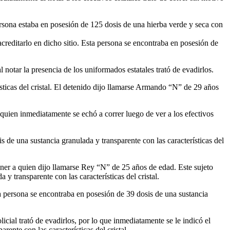
ersona estaba en posesión de 125 dosis de una hierba verde y seca con
reditarlo en dicho sitio. Esta persona se encontraba en posesión de
l notar la presencia de los uniformados estatales trató de evadirlos.
ísticas del cristal. El detenido dijo llamarse Armando “N” de 29 años
quien inmediatamente se echó a correr luego de ver a los efectivos
s de una sustancia granulada y transparente con las características del
tener a quien dijo llamarse Rey “N” de 25 años de edad. Este sujeto
y transparente con las características del cristal.
a persona se encontraba en posesión de 39 dosis de una sustancia
cial trató de evadirlos, por lo que inmediatamente se le indicó el
ente con las características del cristal.