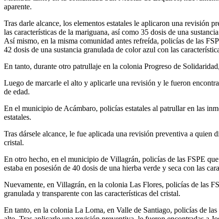
aparente.
Tras darle alcance, los elementos estatales le aplicaron una revisión
las características de la mariguana, así como 35 dosis de una sustancia 
Así mismo, en la misma comunidad antes refreída, policías de las FSPE
42 dosis de una sustancia granulada de color azul con las características
En tanto, durante otro patrullaje en la colonia Progreso de Solidaridad,
Luego de marcarle el alto y aplicarle una revisión y le fueron encontr
de edad.
En el municipio de Acámbaro, policías estatales al patrullar en las i
estatales.
Tras dársele alcance, le fue aplicada una revisión preventiva a quien 
cristal.
En otro hecho, en el municipio de Villagrán, policías de las FSPE que 
estaba en posesión de 40 dosis de una hierba verde y seca con las carac
Nuevamente, en Villagrán, en la colonia Las Flores, policías de las F
granulada y transparente con las características del cristal.
En tanto, en la colonia La Loma, en Valle de Santiago, policías de las
alto. Tras aplicarle una revisión preventiva, le fueron encontradas a J