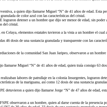
 preventiva, a quien dijo llamarse Miguel “N” de 41 años de edad. Esta p
granulada de color azul con las características del cristal.
 lograron detener a un hombre que dijo ser menor de edad, sin poder ac
 del cristal.
 en Celaya, elementos estatales tuvieron a la vista a un hombre el cual a
adas 46 dosis de una sustancia granulada y transparente con las caracter
nmediaciones de la comunidad San Juan Jaripeo, observaron a un hombre 
dijo llamarse Miguel “N” de 41 años de edad, quien traía consigo 63 dosi
realizaban labores de patrullaje en la colonia Insurgentes, lograron de
terísticas de la mariguana, así como 12 dosis de una sustancia granulada 
SPE detuvieron a quien dijo llamarse Jorge “N” de 47 años de edad, est
 FSPE observaron a un hombre, quien al darse cuenta de la presencia poli
osé “N” de 30 años de edad, 33 dosis de una sustancia granulada y transpar