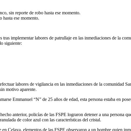
nco, sin reporte de robo hasta ese momento.
bo hasta ese momento.
es tras implementar labores de patrullaje en las inmediaciones de la c
lo siguiente:
efectuar labores de vigilancia en las inmediaciones de la comunidad San
 sin motivo aparente.
 llamarse Emmanuel “N” de 25 años de edad, esta persona estaba en poses
 hecho anterior, policías de las FSPE lograron detener a una persona qu
anulada de color azul con las características del cristal.
en Celaya, elementos de las FSPE observaron a un hombre quien inmediat