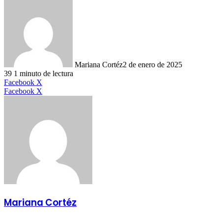
Mariana Cortéz
2 de enero de 2025
39
1 minuto de lectura
LinkedIn
Facebook
X
LinkedIn
Tumblr
Pinterest
Reddit
VKontakte
Compartir
Imprimir
Facebook
X
por
correo
electrónico
Mariana Cortéz