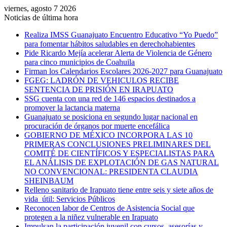
viernes, agosto 7 2026
Noticias de última hora
Realiza IMSS Guanajuato Encuentro Educativo “Yo Puedo”
para fomentar hábitos saludables en derechohabientes
Pide Ricardo Mejía acelerar Alerta de Violencia de Género
para cinco municipios de Coahuila
Firman los Calendarios Escolares 2026-2027 para Guanajuato
FGEG: LADRÓN DE VEHICULOS RECIBE
SENTENCIA DE PRISIÓN EN IRAPUATO
SSG cuenta con una red de 146 espacios destinados a
promover la lactancia materna
Guanajuato se posiciona en segundo lugar nacional en
procuración de órganos por muerte encefálica
GOBIERNO DE MÉXICO INCORPORA LAS 10
PRIMERAS CONCLUSIONES PRELIMINARES DEL
COMITÉ DE CIENTÍFICOS Y ESPECIALISTAS PARA
EL ANÁLISIS DE EXPLOTACIÓN DE GAS NATURAL
NO CONVENCIONAL: PRESIDENTA CLAUDIA
SHEINBAUM
Relleno sanitario de Irapuato tiene entre seis y siete años de
vida útil: Servicios Públicos
Reconocen labor de Centros de Asistencia Social que
protegen a la niñez vulnerable en Irapuato
Impulsan la participación juvenil con cursos, asesorías y