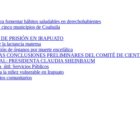
 fomentar hábitos saludables en derechohabientes
a cinco municipios de Coahuila
DE PRISIÓN EN IRAPUATO
la lactancia materna
ión de órganos por muerte encefálica
S CONCLUSIONES PRELIMINARES DEL COMITÉ DE CIENTÍF
AL: PRESIDENTA CLAUDIA SHEINBAUM
a útil: Servicios Públicos
 la niñez vulnerable en Irapuato
ctos comunitarios