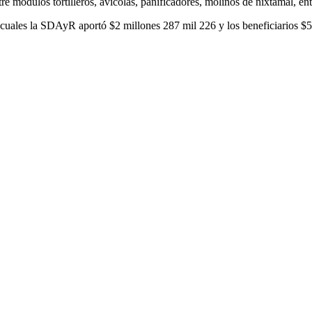
 módulos tortilleros, avicolas, panificadores, molinos de nixtamal, ent
s cuales la SDAyR aportó $2 millones 287 mil 226 y los beneficiarios $