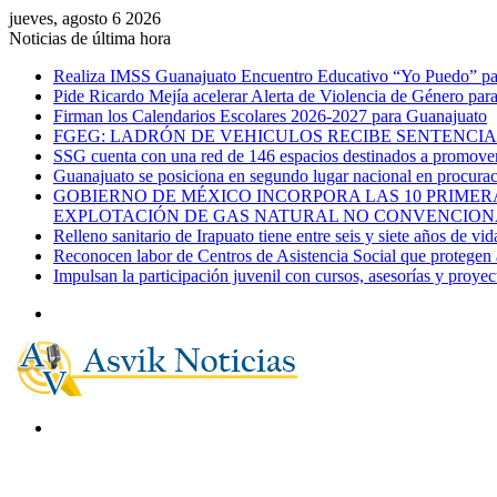
jueves, agosto 6 2026
Noticias de última hora
Realiza IMSS Guanajuato Encuentro Educativo “Yo Puedo” para
Pide Ricardo Mejía acelerar Alerta de Violencia de Género par
Firman los Calendarios Escolares 2026-2027 para Guanajuato
FGEG: LADRÓN DE VEHICULOS RECIBE SENTENCIA 
SSG cuenta con una red de 146 espacios destinados a promover 
Guanajuato se posiciona en segundo lugar nacional en procurac
GOBIERNO DE MÉXICO INCORPORA LAS 10 PRIMERA
EXPLOTACIÓN DE GAS NATURAL NO CONVENCION
Relleno sanitario de Irapuato tiene entre seis y siete años de vid
Reconocen labor de Centros de Asistencia Social que protegen a
Impulsan la participación juvenil con cursos, asesorías y proye
Menú
Buscar
por