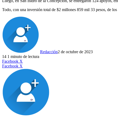
Luego, en San Isidro de la Concepción, se entregaron 124 apoyos, entre
Todo, con una inversión total de $2 millones 859 mil 33 pesos, de lo
Redacción
2 de octubre de 2023
14
1 minuto de lectura
LinkedIn
Facebook
X
LinkedIn
Tumblr
Pinterest
Reddit
VKontakte
Compartir
Imprimir
Facebook
X
por
correo
electrónico