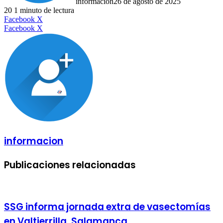
informacion
26 de agosto de 2025
20
1 minuto de lectura
LinkedIn
Facebook
X
LinkedIn
Tumblr
Pinterest
Reddit
VKontakte
Compartir
Imprimir
Facebook
X
por
correo
electrónico
informacion
Publicaciones relacionadas
SSG informa jornada extra de vasectomías
en Valtierrilla, Salamanca.