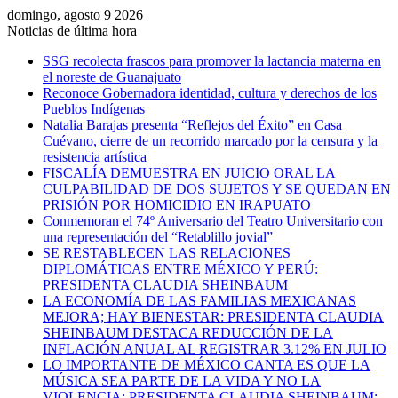
domingo, agosto 9 2026
Noticias de última hora
SSG recolecta frascos para promover la lactancia materna en
el noreste de Guanajuato
Reconoce Gobernadora identidad, cultura y derechos de los
Pueblos Indígenas
Natalia Barajas presenta “Reflejos del Éxito” en Casa
Cuévano, cierre de un recorrido marcado por la censura y la
resistencia artística
FISCALÍA DEMUESTRA EN JUICIO ORAL LA
CULPABILIDAD DE DOS SUJETOS Y SE QUEDAN EN
PRISIÓN POR HOMICIDIO EN IRAPUATO
Conmemoran el 74º Aniversario del Teatro Universitario con
una representación del “Retablillo jovial”
SE RESTABLECEN LAS RELACIONES
DIPLOMÁTICAS ENTRE MÉXICO Y PERÚ:
PRESIDENTA CLAUDIA SHEINBAUM
LA ECONOMÍA DE LAS FAMILIAS MEXICANAS
MEJORA; HAY BIENESTAR: PRESIDENTA CLAUDIA
SHEINBAUM DESTACA REDUCCIÓN DE LA
INFLACIÓN ANUAL AL REGISTRAR 3.12% EN JULIO
LO IMPORTANTE DE MÉXICO CANTA ES QUE LA
MÚSICA SEA PARTE DE LA VIDA Y NO LA
VIOLENCIA: PRESIDENTA CLAUDIA SHEINBAUM;