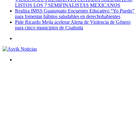
LISTOS LOS 7 SEMIFINALISTAS MEXICANOS
Realiza IMSS Guanajuato Encuentro Educativo “Yo Puedo”
para fomentar hábitos saludables en derechohabientes
Pide Ricardo Mejía acelerar Alerta de Violencia de Género
para cinco municipios de Coahuila
Menú
Buscar
por