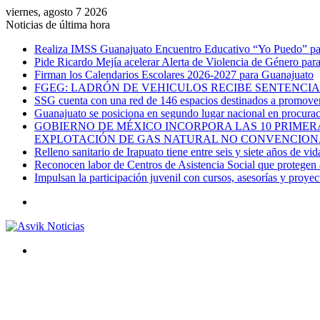
viernes, agosto 7 2026
Noticias de última hora
Realiza IMSS Guanajuato Encuentro Educativo “Yo Puedo” para
Pide Ricardo Mejía acelerar Alerta de Violencia de Género par
Firman los Calendarios Escolares 2026-2027 para Guanajuato
FGEG: LADRÓN DE VEHICULOS RECIBE SENTENCIA 
SSG cuenta con una red de 146 espacios destinados a promover 
Guanajuato se posiciona en segundo lugar nacional en procurac
GOBIERNO DE MÉXICO INCORPORA LAS 10 PRIMERA
EXPLOTACIÓN DE GAS NATURAL NO CONVENCION
Relleno sanitario de Irapuato tiene entre seis y siete años de vid
Reconocen labor de Centros de Asistencia Social que protegen a
Impulsan la participación juvenil con cursos, asesorías y proye
Menú
Buscar
por