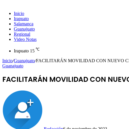
Inicio
Irapuato
Salamanca
Guanajuato
Regional
Video Notas
℃
Irapuato
15
Inicio
/
Guanajuato
/
FACILITARÁN MOVILIDAD CON NUEVO C
Guanajuato
FACILITARÁN MOVILIDAD CON NUEV
Redacción
6 de noviembre de 2023