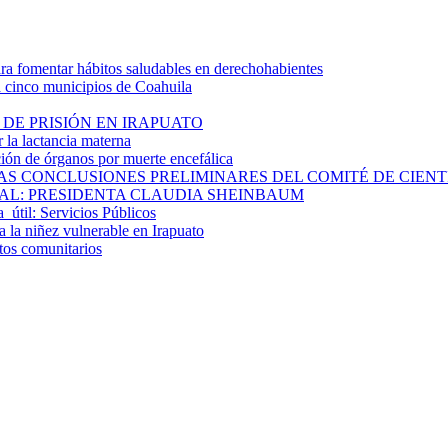
 fomentar hábitos saludables en derechohabientes
a cinco municipios de Coahuila
DE PRISIÓN EN IRAPUATO
la lactancia materna
ión de órganos por muerte encefálica
S CONCLUSIONES PRELIMINARES DEL COMITÉ DE CIENTÍF
AL: PRESIDENTA CLAUDIA SHEINBAUM
a útil: Servicios Públicos
 la niñez vulnerable en Irapuato
ctos comunitarios