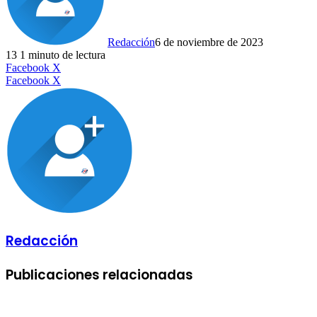
Redacción
6 de noviembre de 2023
13
1 minuto de lectura
LinkedIn
Facebook
X
LinkedIn
Tumblr
Pinterest
Reddit
VKontakte
Compartir
Imprimir
Facebook
X
por
correo
electrónico
Redacción
Publicaciones relacionadas