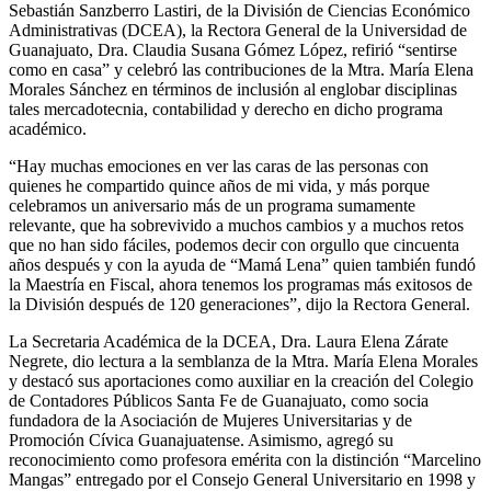
Sebastián Sanzberro Lastiri, de la División de Ciencias Económico
Administrativas (DCEA), la Rectora General de la Universidad de
Guanajuato, Dra. Claudia Susana Gómez López, refirió “sentirse
como en casa” y celebró las contribuciones de la Mtra. María Elena
Morales Sánchez en términos de inclusión al englobar disciplinas
tales mercadotecnia, contabilidad y derecho en dicho programa
académico.
“Hay muchas emociones en ver las caras de las personas con
quienes he compartido quince años de mi vida, y más porque
celebramos un aniversario más de un programa sumamente
relevante, que ha sobrevivido a muchos cambios y a muchos retos
que no han sido fáciles, podemos decir con orgullo que cincuenta
años después y con la ayuda de “Mamá Lena” quien también fundó
la Maestría en Fiscal, ahora tenemos los programas más exitosos de
la División después de 120 generaciones”, dijo la Rectora General.
La Secretaria Académica de la DCEA, Dra. Laura Elena Zárate
Negrete, dio lectura a la semblanza de la Mtra. María Elena Morales
y destacó sus aportaciones como auxiliar en la creación del Colegio
de Contadores Públicos Santa Fe de Guanajuato, como socia
fundadora de la Asociación de Mujeres Universitarias y de
Promoción Cívica Guanajuatense. Asimismo, agregó su
reconocimiento como profesora emérita con la distinción “Marcelino
Mangas” entregado por el Consejo General Universitario en 1998 y