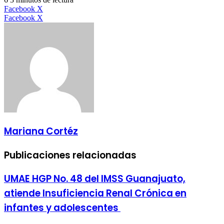
LinkedIn
Facebook
X
LinkedIn
Tumblr
Pinterest
Reddit
VKontakte
Compartir
Imprimir
Facebook
X
por
correo
electrónico
Mariana Cortéz
Publicaciones relacionadas
UMAE HGP No. 48 del IMSS Guanajuato,
atiende Insuficiencia Renal Crónica en
infantes y adolescentes