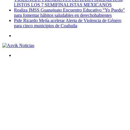
LISTOS LOS 7 SEMIFINALISTAS MEXICANOS
Realiza IMSS Guanajuato Encuentro Educativo “Yo Puedo”
para fomentar hábitos saludables en derechohabientes
Pide Ricardo Mejía acelerar Alerta de Violencia de Género
para cinco municipios de Coahuila
Menú
Buscar
por