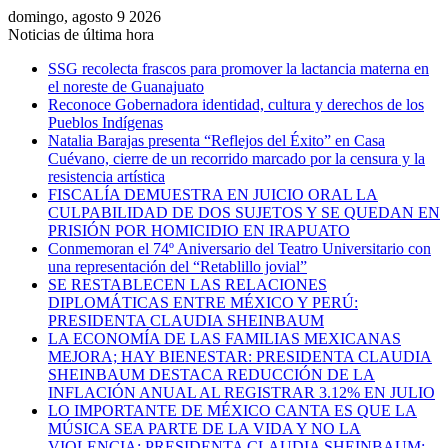
domingo, agosto 9 2026
Noticias de última hora
SSG recolecta frascos para promover la lactancia materna en
el noreste de Guanajuato
Reconoce Gobernadora identidad, cultura y derechos de los
Pueblos Indígenas
Natalia Barajas presenta “Reflejos del Éxito” en Casa
Cuévano, cierre de un recorrido marcado por la censura y la
resistencia artística
FISCALÍA DEMUESTRA EN JUICIO ORAL LA
CULPABILIDAD DE DOS SUJETOS Y SE QUEDAN EN
PRISIÓN POR HOMICIDIO EN IRAPUATO
Conmemoran el 74º Aniversario del Teatro Universitario con
una representación del “Retablillo jovial”
SE RESTABLECEN LAS RELACIONES
DIPLOMÁTICAS ENTRE MÉXICO Y PERÚ:
PRESIDENTA CLAUDIA SHEINBAUM
LA ECONOMÍA DE LAS FAMILIAS MEXICANAS
MEJORA; HAY BIENESTAR: PRESIDENTA CLAUDIA
SHEINBAUM DESTACA REDUCCIÓN DE LA
INFLACIÓN ANUAL AL REGISTRAR 3.12% EN JULIO
LO IMPORTANTE DE MÉXICO CANTA ES QUE LA
MÚSICA SEA PARTE DE LA VIDA Y NO LA
VIOLENCIA: PRESIDENTA CLAUDIA SHEINBAUM;