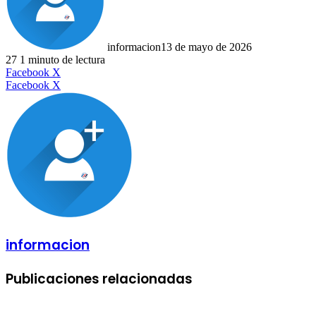
informacion
13 de mayo de 2026
27
1 minuto de lectura
LinkedIn
Facebook
X
LinkedIn
Tumblr
Pinterest
Reddit
VKontakte
Compartir
Imprimir
Facebook
X
por
correo
electrónico
informacion
Publicaciones relacionadas