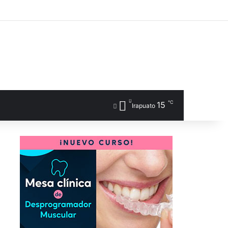
℃
15
Irapuato