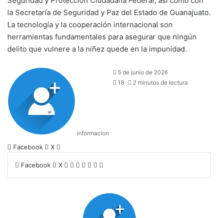
Seguridad y Protección Ciudadana Federal, así como con
la Secretaría de Seguridad y Paz del Estado de Guanajuato.
La tecnología y la cooperación internacional son
herramientas fundamentales para asegurar que ningún
delito que vulnere a la niñez quede en la impunidad.
5 de junio de 2026
18
2 minutos de lectura
informacion
LinkedIn
Facebook
X
LinkedIn
Tumblr
Pinterest
Reddit
VKontakte
Compartir
Imprimir
Facebook
X
por
correo
electrónico