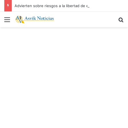
Advierten sobre riesgos a la libertad de expresión por cambios al derecho de las audiencias
Menú
B