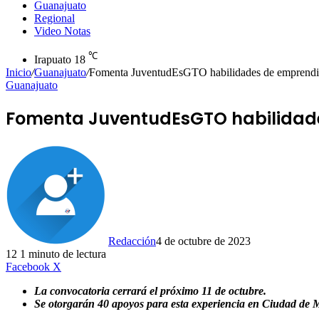
Guanajuato
Regional
Video Notas
℃
Irapuato
18
Inicio
/
Guanajuato
/
Fomenta JuventudEsGTO habilidades de emprendi
Guanajuato
Fomenta JuventudEsGTO habilidade
Redacción
4 de octubre de 2023
12
1 minuto de lectura
LinkedIn
Facebook
X
La convocatoria cerrará el próximo 11 de octubre.
Se otorgarán 40 apoyos para esta experiencia en Ciudad de M