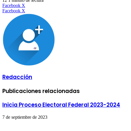
12
1 minuto de lectura
LinkedIn
Facebook
X
LinkedIn
Tumblr
Pinterest
Reddit
VKontakte
Compartir
Imprimir
Facebook
X
por
correo
electrónico
Redacción
Publicaciones relacionadas
Inicia Proceso Electoral Federal 2023-2024
7 de septiembre de 2023