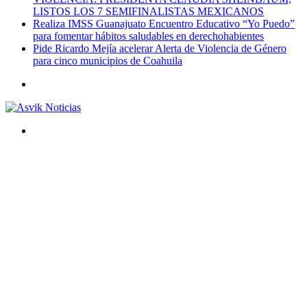
LISTOS LOS 7 SEMIFINALISTAS MEXICANOS
Realiza IMSS Guanajuato Encuentro Educativo “Yo Puedo”
para fomentar hábitos saludables en derechohabientes
Pide Ricardo Mejía acelerar Alerta de Violencia de Género
para cinco municipios de Coahuila
Menú
Buscar
por