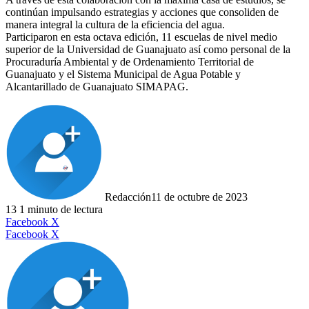
continúan impulsando estrategias y acciones que consoliden de
manera integral la cultura de la eficiencia del agua.
Participaron en esta octava edición, 11 escuelas de nivel medio
superior de la Universidad de Guanajuato así como personal de la
Procuraduría Ambiental y de Ordenamiento Territorial de
Guanajuato y el Sistema Municipal de Agua Potable y
Alcantarillado de Guanajuato SIMAPAG.
Redacción
11 de octubre de 2023
13
1 minuto de lectura
LinkedIn
Facebook
X
LinkedIn
Tumblr
Pinterest
Reddit
VKontakte
Compartir
Imprimir
Facebook
X
por
correo
electrónico