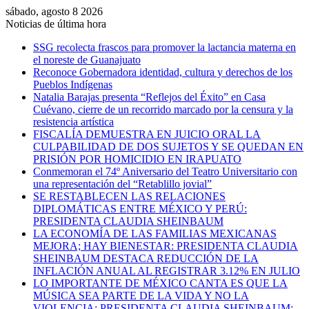
sábado, agosto 8 2026
Noticias de última hora
SSG recolecta frascos para promover la lactancia materna en
el noreste de Guanajuato
Reconoce Gobernadora identidad, cultura y derechos de los
Pueblos Indígenas
Natalia Barajas presenta “Reflejos del Éxito” en Casa
Cuévano, cierre de un recorrido marcado por la censura y la
resistencia artística
FISCALÍA DEMUESTRA EN JUICIO ORAL LA
CULPABILIDAD DE DOS SUJETOS Y SE QUEDAN EN
PRISIÓN POR HOMICIDIO EN IRAPUATO
Conmemoran el 74º Aniversario del Teatro Universitario con
una representación del “Retablillo jovial”
SE RESTABLECEN LAS RELACIONES
DIPLOMÁTICAS ENTRE MÉXICO Y PERÚ:
PRESIDENTA CLAUDIA SHEINBAUM
LA ECONOMÍA DE LAS FAMILIAS MEXICANAS
MEJORA; HAY BIENESTAR: PRESIDENTA CLAUDIA
SHEINBAUM DESTACA REDUCCIÓN DE LA
INFLACIÓN ANUAL AL REGISTRAR 3.12% EN JULIO
LO IMPORTANTE DE MÉXICO CANTA ES QUE LA
MÚSICA SEA PARTE DE LA VIDA Y NO LA
VIOLENCIA: PRESIDENTA CLAUDIA SHEINBAUM;