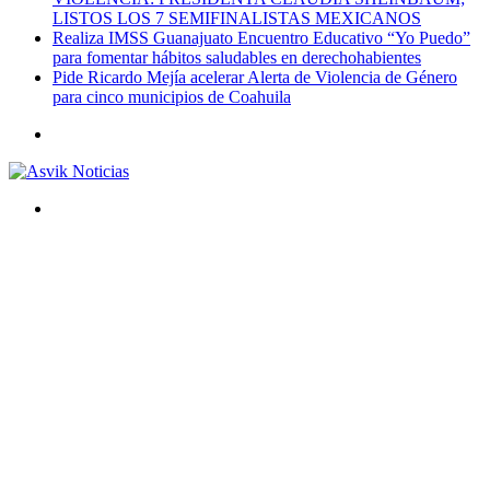
LISTOS LOS 7 SEMIFINALISTAS MEXICANOS
Realiza IMSS Guanajuato Encuentro Educativo “Yo Puedo”
para fomentar hábitos saludables en derechohabientes
Pide Ricardo Mejía acelerar Alerta de Violencia de Género
para cinco municipios de Coahuila
Menú
Buscar
por