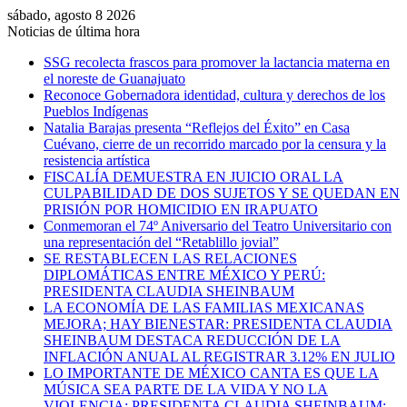
sábado, agosto 8 2026
Noticias de última hora
SSG recolecta frascos para promover la lactancia materna en
el noreste de Guanajuato
Reconoce Gobernadora identidad, cultura y derechos de los
Pueblos Indígenas
Natalia Barajas presenta “Reflejos del Éxito” en Casa
Cuévano, cierre de un recorrido marcado por la censura y la
resistencia artística
FISCALÍA DEMUESTRA EN JUICIO ORAL LA
CULPABILIDAD DE DOS SUJETOS Y SE QUEDAN EN
PRISIÓN POR HOMICIDIO EN IRAPUATO
Conmemoran el 74º Aniversario del Teatro Universitario con
una representación del “Retablillo jovial”
SE RESTABLECEN LAS RELACIONES
DIPLOMÁTICAS ENTRE MÉXICO Y PERÚ:
PRESIDENTA CLAUDIA SHEINBAUM
LA ECONOMÍA DE LAS FAMILIAS MEXICANAS
MEJORA; HAY BIENESTAR: PRESIDENTA CLAUDIA
SHEINBAUM DESTACA REDUCCIÓN DE LA
INFLACIÓN ANUAL AL REGISTRAR 3.12% EN JULIO
LO IMPORTANTE DE MÉXICO CANTA ES QUE LA
MÚSICA SEA PARTE DE LA VIDA Y NO LA
VIOLENCIA: PRESIDENTA CLAUDIA SHEINBAUM;