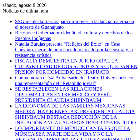
sábado, agosto 8 2026
Noticias de última hora
SSG recolecta frascos para promover la lactancia materna en
el noreste de Guanajuato
Reconoce Gobernadora identidad, cultura y derechos de los
Pueblos Indígenas
Natalia Barajas presenta “Reflejos del Éxito” en Casa
Cuévano, cierre de un recorrido marcado por la censura y la
resistencia artística
FISCALÍA DEMUESTRA EN JUICIO ORAL LA
CULPABILIDAD DE DOS SUJETOS Y SE QUEDAN EN
PRISIÓN POR HOMICIDIO EN IRAPUATO
Conmemoran el 74º Aniversario del Teatro Universitario con
una representación del “Retablillo jovial”
SE RESTABLECEN LAS RELACIONES
DIPLOMÁTICAS ENTRE MÉXICO Y PERÚ:
PRESIDENTA CLAUDIA SHEINBAUM
LA ECONOMÍA DE LAS FAMILIAS MEXICANAS
MEJORA; HAY BIENESTAR: PRESIDENTA CLAUDIA
SHEINBAUM DESTACA REDUCCIÓN DE LA
INFLACIÓN ANUAL AL REGISTRAR 3.12% EN JULIO
LO IMPORTANTE DE MÉXICO CANTA ES QUE LA
MÚSICA SEA PARTE DE LA VIDA Y NO LA
VIOLENCIA: PRESIDENTA CLAUDIA SHEINBAUM;