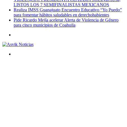
LISTOS LOS 7 SEMIFINALISTAS MEXICANOS
Realiza IMSS Guanajuato Encuentro Educativo “Yo Puedo”
para fomentar hábitos saludables en derechohabientes
Pide Ricardo Mejía acelerar Alerta de Violencia de Género
para cinco municipios de Coahuila
Menú
Buscar
por