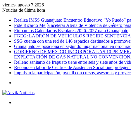
viernes, agosto 7 2026
Noticias de última hora
Realiza IMSS Guanajuato Encuentro Educativo “Yo Puedo” para
Pide Ricardo Mejía acelerar Alerta de Violencia de Género par
Firman los Calendarios Escolares 2026-2027 para Guanajuato
FGEG: LADRÓN DE VEHICULOS RECIBE SENTENCIA 
SSG cuenta con una red de 146 espacios destinados a promover 
Guanajuato se posiciona en segundo lugar nacional en procurac
GOBIERNO DE MÉXICO INCORPORA LAS 10 PRIMERA
EXPLOTACIÓN DE GAS NATURAL NO CONVENCION
Relleno sanitario de Irapuato tiene entre seis y siete años de vid
Reconocen labor de Centros de Asistencia Social que protegen a
Impulsan la participación juvenil con cursos, asesorías y proye
Menú
Buscar
por