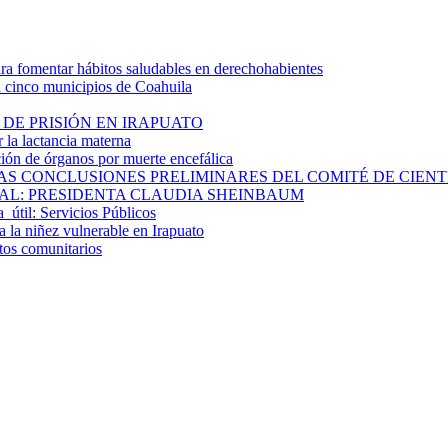
 fomentar hábitos saludables en derechohabientes
a cinco municipios de Coahuila
DE PRISIÓN EN IRAPUATO
la lactancia materna
ión de órganos por muerte encefálica
S CONCLUSIONES PRELIMINARES DEL COMITÉ DE CIENTÍF
AL: PRESIDENTA CLAUDIA SHEINBAUM
a útil: Servicios Públicos
 la niñez vulnerable en Irapuato
ctos comunitarios