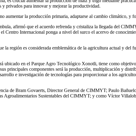
a, es crucial aumentar la producción de maíz y trigo mediante prácticas
os y privados para innovar y mejorar la productividad.
o aumentar la producción primaria, adaptarse al cambio climático, y fo
mbula, afirmó que el acuerdo refrenda y cristaliza la llegada del CIMMY
l Centro Internacional ponga a nivel del surco el acervo de conocimient
la región es considerada emblemática de la agricultura actual y del futur
rá ubicado en el Parque Agro Tecnológico Xonotli, tiene como objetivo 
 sus principales componentes será la producción, multiplicación y distr
arrollo e investigación de tecnologías para proporcionar a los agricultor
esencia de Bram Govaerts, Director General de CIMMYT; Paulo Bañuelos
as Agroalimentarios Sustentables del CIMMYT; y como Víctor Villalobo