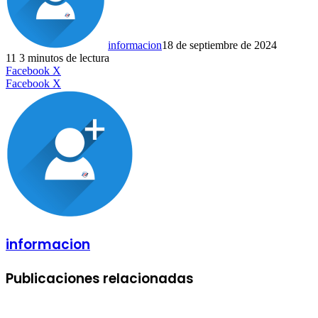
informacion
18 de septiembre de 2024
11
3 minutos de lectura
LinkedIn
Facebook
X
LinkedIn
Tumblr
Pinterest
Reddit
VKontakte
Compartir
Imprimir
Facebook
X
por
correo
electrónico
informacion
Publicaciones relacionadas