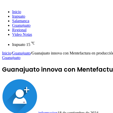
Inicio
Irapuato
Salamanca
Guanajuato
Regional
Video Notas
℃
Irapuato
15
Inicio
/
Guanajuato
/
Guanajuato innova con Mentefactura en producción
Guanajuato
Guanajuato innova con Mentefactu
informacion
18 de septiembre de 2024