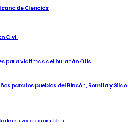
xicana de Ciencias
n Civil
s para víctimas del huracán Otis
iños para los pueblos del Rincón, Romita y Silao
plo de una vocación científica