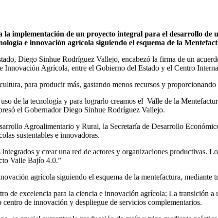
la implementación de un proyecto integral para el desarrollo de u
cnología e innovación agrícola siguiendo el esquema de la Mentefac
stado, Diego Sinhue Rodríguez Vallejo, encabezó la firma de un acuer
ia e Innovación Agrícola, entre el Gobierno del Estado y el Centro In
ricultura, para producir más, gastando menos recursos y proporcionando
uso de la tecnología y para lograrlo creamos el Valle de la Mentefact
xpresó el Gobernador Diego Sinhue Rodríguez Vallejo.
esarrollo Agroalimentario y Rural, la Secretaría de Desarrollo Económi
colas sustentables e innovadoras.
ntegrados y crear una red de actores y organizaciones productivas. Lo a
to Valle Bajío 4.0.”
 innovación agrícola siguiendo el esquema de la mentefactura, mediante t
tro de excelencia para la ciencia e innovación agrícola; La transición
o centro de innovación y despliegue de servicios complementarios.