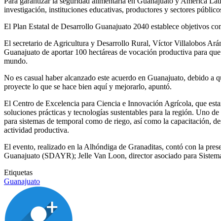
Para garantizar la seguridad alimentaria en Guanajuato y América Latin
investigación, instituciones educativas, productores y sectores públic
El Plan Estatal de Desarrollo Guanajuato 2040 establece objetivos com
El secretario de Agricultura y Desarrollo Rural, Víctor Villalobos Ará
Guanajuato de aportar 100 hectáreas de vocación productiva para que e
mundo.
No es casual haber alcanzado este acuerdo en Guanajuato, debido a que 
proyecte lo que se hace bien aquí y mejorarlo, apuntó.
El Centro de Excelencia para Ciencia e Innovación Agrícola, que esta
soluciones prácticas y tecnologías sustentables para la región. Uno de
para sistemas de temporal como de riego, así como la capacitación, des
actividad productiva.
El evento, realizado en la Alhóndiga de Granaditas, contó con la pr
Guanajuato (SDAYR); Jelle Van Loon, director asociado para Sistem
Etiquetas
Guanajuato