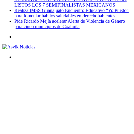
LISTOS LOS 7 SEMIFINALISTAS MEXICANOS
Realiza IMSS Guanajuato Encuentro Educativo “Yo Puedo”
para fomentar hábitos saludables en derechohabientes
Pide Ricardo Mejía acelerar Alerta de Violencia de Género
para cinco municipios de Coahuila
Menú
Buscar
por