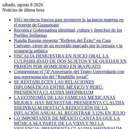
sábado, agosto 8 2026
Noticias de última hora
SSG recolecta frascos para promover la lactancia materna en
el noreste de Guanajuato
Reconoce Gobernadora identidad, cultura y derechos de los
Pueblos Indígenas
Natalia Barajas presenta “Reflejos del Éxito” en Casa
Cuévano, cierre de un recorrido marcado por la censura y la
resistencia artística
FISCALÍA DEMUESTRA EN JUICIO ORAL LA
CULPABILIDAD DE DOS SUJETOS Y SE QUEDAN EN
PRISIÓN POR HOMICIDIO EN IRAPUATO
Conmemoran el 74º Aniversario del Teatro Universitario con
una representación del “Retablillo jovial”
SE RESTABLECEN LAS RELACIONES
DIPLOMÁTICAS ENTRE MÉXICO Y PERÚ:
PRESIDENTA CLAUDIA SHEINBAUM
LA ECONOMÍA DE LAS FAMILIAS MEXICANAS
MEJORA; HAY BIENESTAR: PRESIDENTA CLAUDIA
SHEINBAUM DESTACA REDUCCIÓN DE LA
INFLACIÓN ANUAL AL REGISTRAR 3.12% EN JULIO
LO IMPORTANTE DE MÉXICO CANTA ES QUE LA
MÚSICA SEA PARTE DE LA VIDA Y NO LA
VIOLENCIA: PRESIDENTA CLAUDIA SHEINBAUM;