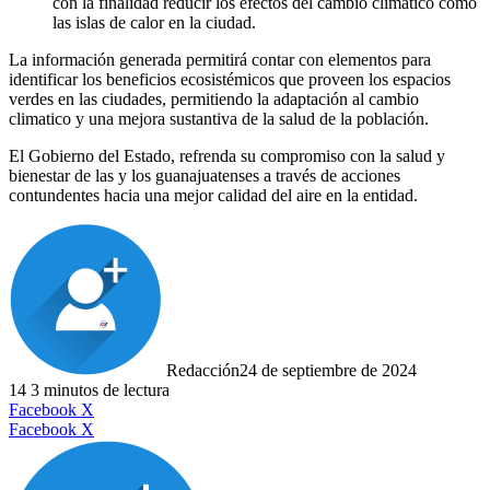
con la finalidad reducir los efectos del cambio climático como
las islas de calor en la ciudad.
La información generada permitirá contar con elementos para
identificar los beneficios ecosistémicos que proveen los espacios
verdes en las ciudades, permitiendo la adaptación al cambio
climatico y una mejora sustantiva de la salud de la población.
El Gobierno del Estado, refrenda su compromiso con la salud y
bienestar de las y los guanajuatenses a través de acciones
contundentes hacia una mejor calidad del aire en la entidad.
Redacción
24 de septiembre de 2024
14
3 minutos de lectura
LinkedIn
Facebook
X
LinkedIn
Tumblr
Pinterest
Reddit
VKontakte
Compartir
Imprimir
Facebook
X
por
correo
electrónico